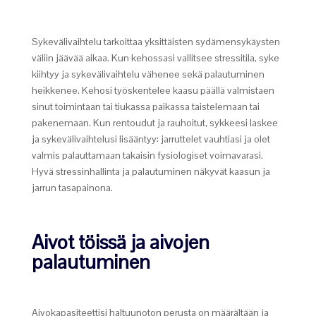
Sykevälivaihtelu tarkoittaa yksittäisten sydämensykäysten
väliin jäävää aikaa. Kun kehossasi vallitsee stressitila, syke
kiihtyy ja sykevälivaihtelu vähenee sekä palautuminen
heikkenee. Kehosi työskentelee kaasu päällä valmistaen
sinut toimintaan tai tiukassa paikassa taistelemaan tai
pakenemaan. Kun rentoudut ja rauhoitut, sykkeesi laskee
ja sykevälivaihtelusi lisääntyy: jarruttelet vauhtiasi ja olet
valmis palauttamaan takaisin fysiologiset voimavarasi.
Hyvä stressinhallinta ja palautuminen näkyvät kaasun ja
jarrun tasapainona.
Aivot töissä ja aivojen
palautuminen
Aivokapasiteettisi haltuunoton perusta on määrältään ja