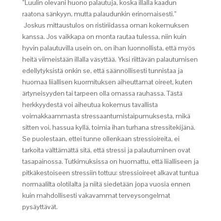
”Luulin olevani huono palautuja, koska illalla kaadun
raatona sänkyyn, mutta palaudunkin erinomaisesti.”
Joskus mittaustulos on ristiriidassa oman kokemuksen
kanssa. Jos vaikkapa on monta rautaa tulessa, niin kuin
hyvin palautuvilla usein on, on ihan luonnollista, että myös
heitä viimeistään illalla väsyttää. Yksi riittävän palautumisen
edellytyksistä onkin se, että säännöllisesti tunnistaa ja
huomaa liiallisen kuormituksen aiheuttamat oireet, kuten
ärtyneisyyden tai tarpeen olla omassa rauhassa. Tästä
herkkyydestä voi aiheutua kokemus tavallista
voimakkaammasta stressaantumistaipumuksesta, mikä
sitten voi, hassua kyllä, toimia ihan turhana stressitekijänä.
Se puolestaan, ettei tunne ollenkaan stressioireita, ei
tarkoita välttämättä sitä, että stressi ja palautuminen ovat
tasapainossa. Tutkimuksissa on huomattu, että liialliseen ja
pitkäkestoiseen stressiin tottuu: stressioireet alkavat tuntua
normaalilta olotilalta ja niitä siedetään jopa vuosia ennen
kuin mahdollisesti vakavammat terveysongelmat
pysäyttävät.