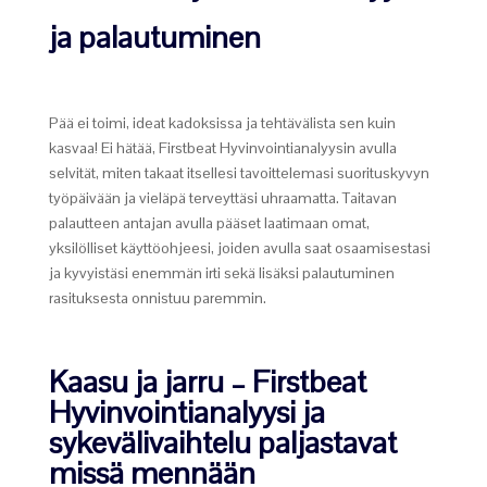
ja palautuminen
Pää ei toimi, ideat kadoksissa ja tehtävälista sen kuin
kasvaa! Ei hätää, Firstbeat Hyvinvointianalyysin avulla
selvität, miten takaat itsellesi tavoittelemasi suorituskyvyn
työpäivään ja vieläpä terveyttäsi uhraamatta. Taitavan
palautteen antajan avulla pääset laatimaan omat,
yksilölliset käyttöohjeesi, joiden avulla saat osaamisestasi
ja kyvyistäsi enemmän irti sekä lisäksi palautuminen
rasituksesta onnistuu paremmin.
Kaasu ja jarru – Firstbeat
Hyvinvointianalyysi ja
sykevälivaihtelu paljastavat
missä mennään