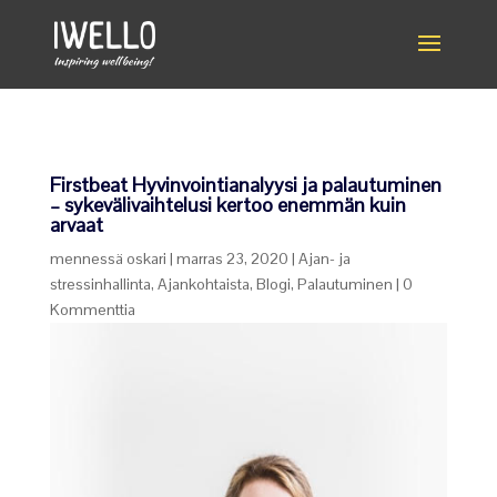
Firstbeat Hyvinvointianalyysi ja palautuminen
– sykevälivaihtelusi kertoo enemmän kuin
arvaat
mennessä
oskari
|
marras 23, 2020
|
Ajan- ja
stressinhallinta
,
Ajankohtaista
,
Blogi
,
Palautuminen
|
0
Kommenttia