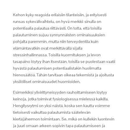
Kehon kyky reagoida erilaisiin tilanteisiin, ja erityisesti
runsas sykevälivaihtelu, on hyvä merkki: sinulla on
potentiaalia palautua riittävästi. On totta, että toisilla
palautuminen sujuu synnynnäisten ominaisuuksien
pohjalta paremmin, mutta niin terveydentila kuin
elämäntavatkin ovat merkittävällä sijalla
stressinhallinnassa. Toisilla kuormituksen ja levon
tasapaino löytyy ihan itsestään, toisilla se puolestaan vaatii
hyvästä palautumisen potentiaalistakin huolimatta
hienosäätöä. Tähän tarvitaan oikeaa tekemistä ja ajoitusta
yksilölliset ominaisuudet huomioiden.
Esimerkiksi ylivirittyneisyyden rauhoittamiseen löytyy
keinoja, jotka toimivat fysiologisessa mielessä kaikilla.
Hengitysrytmi on yksi näistä, koska sen kautta voimme
tietoisesti vaikuttaa palautumista säätelevän
kiertäjähermon toimintaan. Se, mikä on kullekin luontevin
ja juuri omaan arkeen sopivin tapa palautumiseen ja