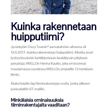
Kuinka rakennetaan
huipputiimi?
Jyväskylän Crazy Townin* aamukahvien aiheena oli
12.6.2017, kuinka rakennetaan huipputiimi. Aihetta avasi
työhyvinvoinnin kehittämiseen keskittyvän yrityksen
perustaja, IWELLOn Henna Kautto, joka on koonnut
muutamassa vuodessa IWELLOn ympärille 13-henkisen
tiimin.
Aluksi käytiin läpi tiiminrakentajan roolia, jonka jälkeen
pureuduttiin 6T-malliin.
Minkälaisia ominaisuuksia
tiiminrakentajalta vaaditaan?