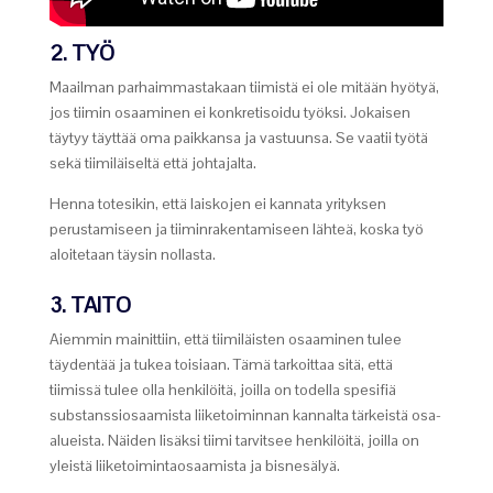
2. TYÖ
Maailman parhaimmastakaan tiimistä ei ole mitään hyötyä,
jos tiimin osaaminen ei konkretisoidu työksi. Jokaisen
täytyy täyttää oma paikkansa ja vastuunsa. Se vaatii työtä
sekä tiimiläiseltä että johtajalta.
Henna totesikin, että laiskojen ei kannata yrityksen
perustamiseen ja tiiminrakentamiseen lähteä, koska työ
aloitetaan täysin nollasta.
3. TAITO
Aiemmin mainittiin, että tiimiläisten osaaminen tulee
täydentää ja tukea toisiaan. Tämä tarkoittaa sitä, että
tiimissä tulee olla henkilöitä, joilla on todella spesifiä
substanssiosaamista liiketoiminnan kannalta tärkeistä osa-
alueista. Näiden lisäksi tiimi tarvitsee henkilöitä, joilla on
yleistä liiketoimintaosaamista ja bisnesälyä.