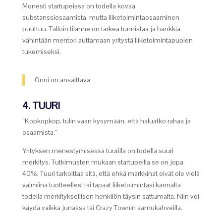
Monesti startupeissa on todella kovaa
substanssiosaamista, mutta liiketoimintaosaaminen
puuttuu. Tällöin tilanne on tärkeä tunnistaa ja hankkia
vähintään mentori auttamaan yritystä liiketoimintapuolen
tukemiseksi.
Onni on ansaittava
4. TUURI
”Kopkopkop, tulin vaan kysymään, että haluatko rahaa ja
osaamista.”
Yrityksen menestymisessä tuurilla on todella suuri
merkitys. Tutkimusten mukaan startupeilla se on jopa
40%. Tuuri tarkoittaa sitä, että ehkä markkinat eivät ole vielä
valmiina tuotteellesi tai tapaat liiketoimintasi kannalta
todella merkityksellisen henkilön täysin sattumalta. Niin voi
käydä vaikka junassa tai Crazy Townin aamukahveilla.