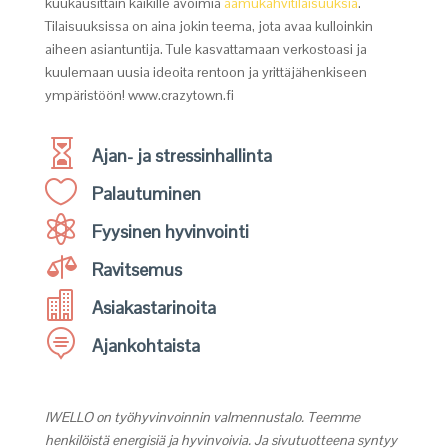
kuukausittain kaikille avoimia
aamukahvitilaisuuksia
.
Tilaisuuksissa on aina jokin teema, jota avaa kulloinkin
aiheen asiantuntija. Tule kasvattamaan verkostoasi ja
kuulemaan uusia ideoita rentoon ja yrittäjähenkiseen
ympäristöön! www.crazytown.fi

Ajan- ja stressinhallinta

Palautuminen

Fyysinen hyvinvointi

Ravitsemus

Asiakastarinoita

Ajankohtaista
IWELLO on työhyvinvoinnin valmennustalo. Teemme
henkilöistä energisiä ja hyvinvoivia. Ja sivutuotteena syntyy