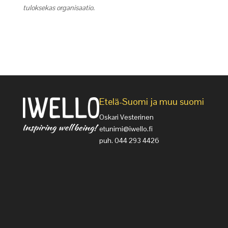
tuloksekas organisaatio.
Etelä-Suomi ja muu suomi
Oskari Vesterinen
etunimi@iwello.fi
puh. 044 293 4426