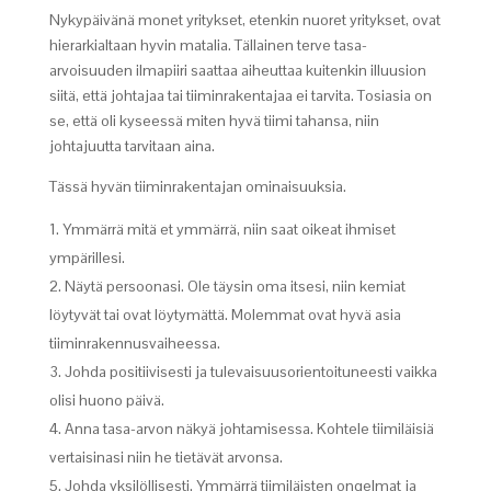
Nykypäivänä monet yritykset, etenkin nuoret yritykset, ovat
hierarkialtaan hyvin matalia. Tällainen terve tasa-
arvoisuuden ilmapiiri saattaa aiheuttaa kuitenkin illuusion
siitä, että johtajaa tai tiiminrakentajaa ei tarvita. Tosiasia on
se, että oli kyseessä miten hyvä tiimi tahansa, niin
johtajuutta tarvitaan aina.
Tässä hyvän tiiminrakentajan ominaisuuksia.
Ymmärrä mitä et ymmärrä, niin saat oikeat ihmiset
ympärillesi.
Näytä persoonasi. Ole täysin oma itsesi, niin kemiat
löytyvät tai ovat löytymättä. Molemmat ovat hyvä asia
tiiminrakennusvaiheessa.
Johda positiivisesti ja tulevaisuusorientoituneesti vaikka
olisi huono päivä.
Anna tasa-arvon näkyä johtamisessa. Kohtele tiimiläisiä
vertaisinasi niin he tietävät arvonsa.
Johda yksilöllisesti. Ymmärrä tiimiläisten ongelmat ja