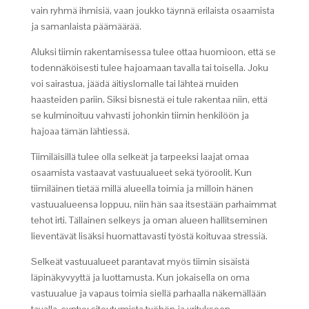
vain ryhmä ihmisiä, vaan joukko täynnä erilaista osaamista
ja samanlaista päämäärää.
Aluksi tiimin rakentamisessa tulee ottaa huomioon, että se
todennäköisesti tulee hajoamaan tavalla tai toisella. Joku
voi sairastua, jäädä äitiyslomalle tai lähteä muiden
haasteiden pariin. Siksi bisnestä ei tule rakentaa niin, että
se kulminoituu vahvasti johonkin tiimin henkilöön ja
hajoaa tämän lähtiessä.
Tiimiläisillä tulee olla selkeät ja tarpeeksi laajat omaa
osaamista vastaavat vastuualueet sekä työroolit. Kun
tiimiläinen tietää millä alueella toimia ja milloin hänen
vastuualueensa loppuu, niin hän saa itsestään parhaimmat
tehot irti. Tällainen selkeys ja oman alueen hallitseminen
lieventävät lisäksi huomattavasti työstä koituvaa stressiä.
Selkeät vastuualueet parantavat myös tiimin sisäistä
läpinäkyvyyttä ja luottamusta. Kun jokaisella on oma
vastuualue ja vapaus toimia siellä parhaalla näkemällään
tavalla, syntyy sitoutumista työhön ja yritykseen.