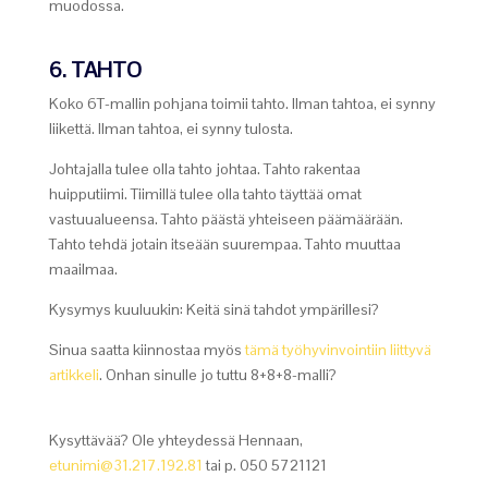
muodossa.
6. TAHTO
Koko 6T-mallin pohjana toimii tahto. Ilman tahtoa, ei synny
liikettä. Ilman tahtoa, ei synny tulosta.
Johtajalla tulee olla tahto johtaa. Tahto rakentaa
huipputiimi. Tiimillä tulee olla tahto täyttää omat
vastuualueensa. Tahto päästä yhteiseen päämäärään.
Tahto tehdä jotain itseään suurempaa. Tahto muuttaa
maailmaa.
Kysymys kuuluukin: Keitä sinä tahdot ympärillesi?
Sinua saatta kiinnostaa myös
tämä työhyvinvointiin liittyvä
artikkeli
. Onhan sinulle jo tuttu 8+8+8-malli?
Kysyttävää? Ole yhteydessä Hennaan,
etunimi@31.217.192.81
tai p. 050 5721121