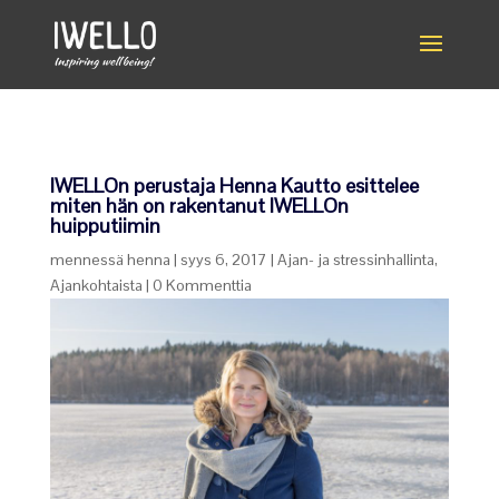
IWELLOn perustaja Henna Kautto esittelee
miten hän on rakentanut IWELLOn
huipputiimin
mennessä
henna
|
syys 6, 2017
|
Ajan- ja stressinhallinta
,
Ajankohtaista
|
0 Kommenttia