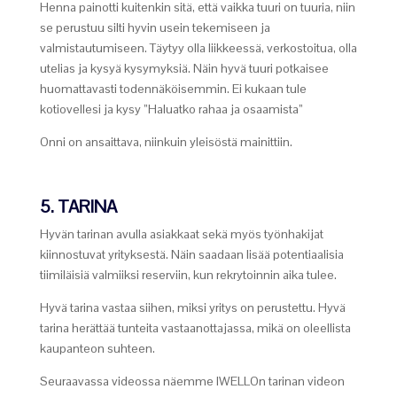
Henna painotti kuitenkin sitä, että vaikka tuuri on tuuria, niin
se perustuu silti hyvin usein tekemiseen ja
valmistautumiseen. Täytyy olla liikkeessä, verkostoitua, olla
utelias ja kysyä kysymyksiä. Näin hyvä tuuri potkaisee
huomattavasti todennäköisemmin. Ei kukaan tule
kotiovellesi ja kysy ”Haluatko rahaa ja osaamista”
Onni on ansaittava, niinkuin yleisöstä mainittiin.
5. TARINA
Hyvän tarinan avulla asiakkaat sekä myös työnhakijat
kiinnostuvat yrityksestä. Näin saadaan lisää potentiaalisia
tiimiläisiä valmiiksi reserviin, kun rekrytoinnin aika tulee.
Hyvä tarina vastaa siihen, miksi yritys on perustettu. Hyvä
tarina herättää tunteita vastaanottajassa, mikä on oleellista
kaupanteon suhteen.
Seuraavassa videossa näemme IWELLOn tarinan videon