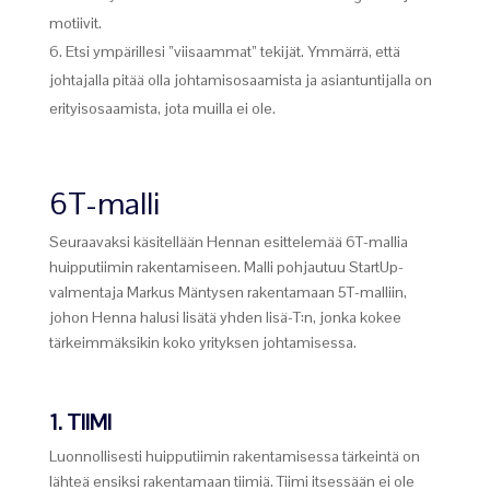
motiivit.
Etsi ympärillesi ”viisaammat” tekijät. Ymmärrä, että
johtajalla pitää olla johtamisosaamista ja asiantuntijalla on
erityisosaamista, jota muilla ei ole.
6T-malli
Seuraavaksi käsitellään Hennan esittelemää 6T-mallia
huipputiimin rakentamiseen. Malli pohjautuu StartUp-
valmentaja Markus Mäntysen rakentamaan 5T-malliin,
johon Henna halusi lisätä yhden lisä-T:n, jonka kokee
tärkeimmäksikin koko yrityksen johtamisessa.
1. TIIMI
Luonnollisesti huipputiimin rakentamisessa tärkeintä on
lähteä ensiksi rakentamaan tiimiä. Tiimi itsessään ei ole