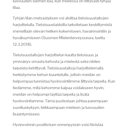
luovuuden siemen itää, kun mielessä on riittävästi tyhjää
tilaa.
Tyhjän tilan metsästyksen voi aloittaa tietoisuustaitojen
harjoittelulla. Tietoisuustaidoilla tarkoitetaan keskittymistä
meneillään olevan hetken kokemiseen, havainnointiin ja
hyväksymiseen (Suomen Mielenterveysseura, luettu
12.3.2018).
Tietoisuustaitojen harjoittelun kautta tietoisuus ja
ymmärrys omasta kehosta ja mielestä sekä niiden
tarpeista kehittyvät. Tietoisuustaitoja harjoittelemalla
herkistymme kehon kuuntelulle, jolloin meidän on
helpompaa tunnistaa hyvinvointiimme liittyviä tarpeita. Kun
tiedämme, mitä kehomme kaipaa voidakseen hyvin,
meidän on helpompi täyttää tarpeita ja lisätä
hyvinvointiamme. Tämä puolestaan johtaa parempaan
suorituskykyyn, kirkkaampaan mieleen ja luovuuden
lisääntymiseen.
Hyvinvoinnin positiivisen onnenpyörän voisi tiivistää