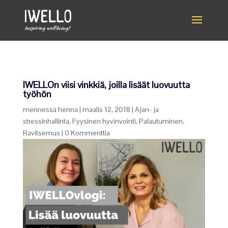
IWELLOn viisi vinkkiä, joilla lisäät luovuutta
työhön
mennessä
henna
|
maalis 12, 2018
|
Ajan- ja
stressinhallinta
,
Fyysinen hyvinvointi
,
Palautuminen
,
Ravitsemus
|
0 Kommenttia