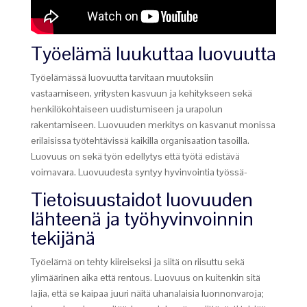
Työelämä luukuttaa luovuutta
Työelämässä luovuutta tarvitaan muutoksiin
vastaamiseen, yritysten kasvuun ja kehitykseen sekä
henkilökohtaiseen uudistumiseen ja urapolun
rakentamiseen. Luovuuden merkitys on kasvanut monissa
erilaisissa työtehtävissä kaikilla organisaation tasoilla.
Luovuus on sekä työn edellytys että työtä edistävä
voimavara. Luovuudesta syntyy hyvinvointia työssä-
Tietoisuustaidot luovuuden
lähteenä ja työhyvinvoinnin
tekijänä
Työelämä on tehty kiireiseksi ja siitä on riisuttu sekä
ylimäärinen aika että rentous. Luovuus on kuitenkin sitä
lajia, että se kaipaa juuri näitä uhanalaisia luonnonvaroja;