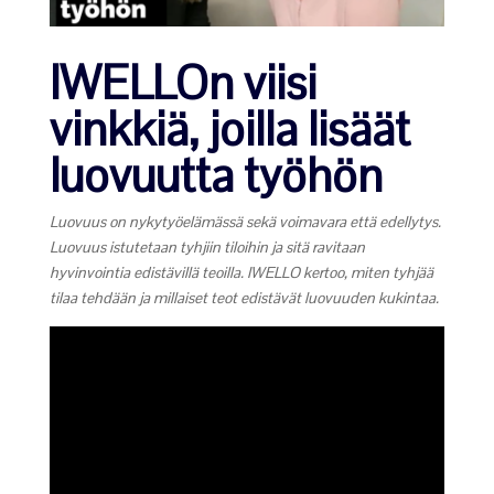
IWELLOn viisi
vinkkiä, joilla lisäät
luovuutta työhön
Luovuus on nykytyöelämässä sekä voimavara että edellytys.
Luovuus istutetaan tyhjiin tiloihin ja sitä ravitaan
hyvinvointia edistävillä teoilla. IWELLO kertoo, miten tyhjää
tilaa tehdään ja millaiset teot edistävät luovuuden kukintaa.