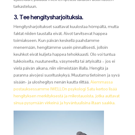
tarkasteluun.
3. Tee hengitysharjoituksia.
Hengitysharjoitukset saattavat kuulostaa hömpältä, mutta
faktat niiden taustalla eivät. Aivot tarvitsevat happea
toimiakseen. Kun päivän keskellä paahdamme
menemään, hengitämme usein pinnallisesti, jolloin
keuhkot eivät kuljeta happea tehokkaasti. Olo voi tuntua
tukkoiselta, nuutuneelta, väsyneeltä tai ärtyisältä – jos ei
vielä päivän aikana, niin viimeistään illalla. Hengitä ja
paranna aivojesi suorituskykyä. Muutama tietoinen ja syvä
sisään- ja uloshegitys nenän kautta riittää.
Aiemmassa
postauksessamme IWELLOn psykologi Satu kertoo lisää
hengityksen merkityksestä ja mikrotauoista, jotka auttavat
sinua pysymään virkeinä ja hyväntuulisina iltaan saakka.