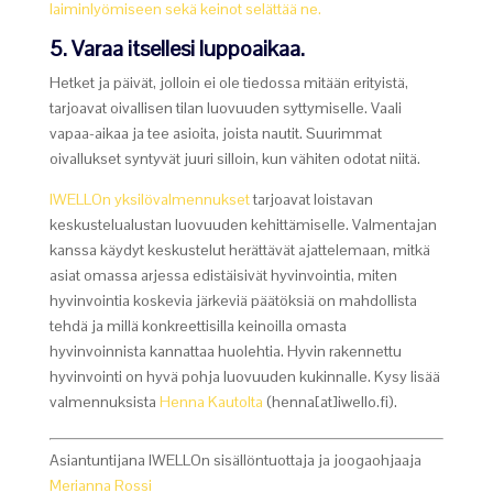
laiminlyömiseen sekä keinot selättää ne.
5. Varaa itsellesi luppoaikaa.
Hetket ja päivät, jolloin ei ole tiedossa mitään erityistä,
tarjoavat oivallisen tilan luovuuden syttymiselle. Vaali
vapaa-aikaa ja tee asioita, joista nautit. Suurimmat
oivallukset syntyvät juuri silloin, kun vähiten odotat niitä.
IWELLOn yksilövalmennukset
tarjoavat loistavan
keskustelualustan luovuuden kehittämiselle. Valmentajan
kanssa käydyt keskustelut herättävät ajattelemaan, mitkä
asiat omassa arjessa edistäisivät hyvinvointia, miten
hyvinvointia koskevia järkeviä päätöksiä on mahdollista
tehdä ja millä konkreettisilla keinoilla omasta
hyvinvoinnista kannattaa huolehtia. Hyvin rakennettu
hyvinvointi on hyvä pohja luovuuden kukinnalle. Kysy lisää
valmennuksista
Henna Kautolta
(henna[at]iwello.fi).
Asiantuntijana IWELLOn sisällöntuottaja ja joogaohjaaja
Merianna Rossi