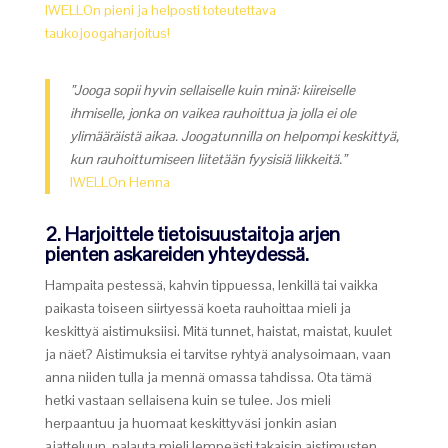
IWELLOn pieni ja helposti toteutettava
taukojoogaharjoitus!
”Jooga sopii hyvin sellaiselle kuin minä: kiireiselle
ihmiselle, jonka on vaikea rauhoittua ja jolla ei ole
ylimääräistä aikaa. Joogatunnilla on helpompi keskittyä,
kun rauhoittumiseen liitetään fyysisiä liikkeitä.”
IWELLOn Henna
2. Harjoittele tietoisuustaitoja arjen
pienten askareiden yhteydessä.
Hampaita pestessä, kahvin tippuessa, lenkillä tai vaikka
paikasta toiseen siirtyessä koeta rauhoittaa mieli ja
keskittyä aistimuksiisi. Mitä tunnet, haistat, maistat, kuulet
ja näet? Aistimuksia ei tarvitse ryhtyä analysoimaan, vaan
anna niiden tulla ja mennä omassa tahdissa. Ota tämä
hetki vastaan sellaisena kuin se tulee. Jos mieli
herpaantuu ja huomaat keskittyväsi jonkin asian
ajatteluun, palauta mieli lempeästi takaisin aistimusten