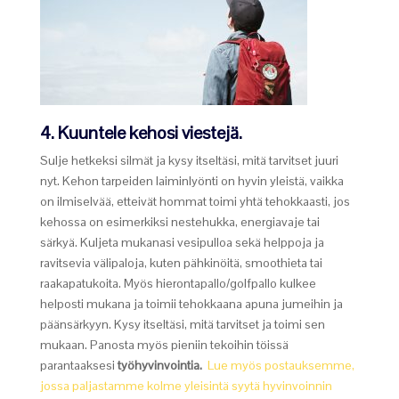
4. Kuuntele kehosi viestejä.
Sulje hetkeksi silmät ja kysy itseltäsi, mitä tarvitset juuri
nyt. Kehon tarpeiden laiminlyönti on hyvin yleistä, vaikka
on ilmiselvää, etteivät hommat toimi yhtä tehokkaasti, jos
kehossa on esimerkiksi nestehukka, energiavaje tai
särkyä. Kuljeta mukanasi vesipulloa sekä helppoja ja
ravitsevia välipaloja, kuten pähkinöitä, smoothieta tai
raakapatukoita. Myös hierontapallo/golfpallo kulkee
helposti mukana ja toimii tehokkaana apuna jumeihin ja
päänsärkyyn. Kysy itseltäsi, mitä tarvitset ja toimi sen
mukaan. Panosta myös pieniin tekoihin töissä
parantaaksesi
työhyvinvointia.
Lue myös postauksemme,
jossa paljastamme kolme yleisintä syytä hyvinvoinnin