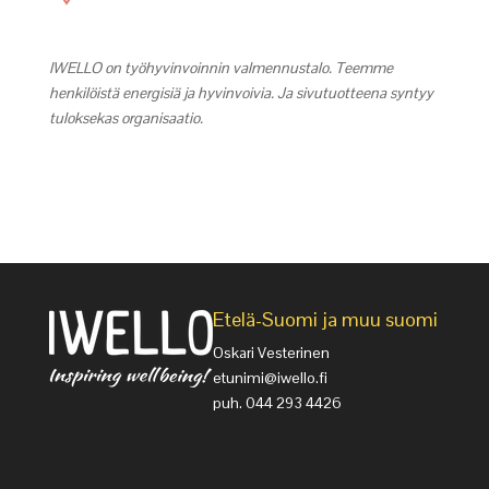
IWELLO on työhyvinvoinnin valmennustalo. Teemme
henkilöistä energisiä ja hyvinvoivia. Ja sivutuotteena syntyy
tuloksekas organisaatio.
Etelä-Suomi ja muu suomi
Oskari Vesterinen
etunimi@iwello.fi
puh. 044 293 4426