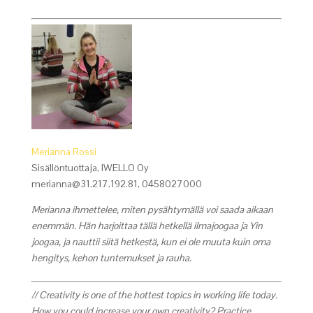
Merianna Rossi
Sisällöntuottaja, IWELLO Oy
merianna@31.217.192.81, 0458027000
Merianna ihmettelee, miten pysähtymällä voi saada aikaan
ene
mmän. Hän harjoittaa tällä hetkellä ilmajoogaa ja Yin
joogaa, ja nauttii siitä hetkestä, kun ei ole muuta kuin oma
hengitys, kehon tuntemukset ja rauha.
// Creativity is one of the hottest topics in working life today.
How you could increase your own creativity? Practice