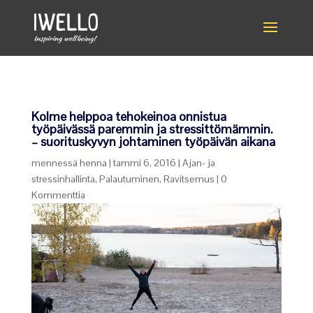
Kolme helppoa tehokeinoa onnistua
työpäivässä paremmin ja stressittömämmin.
– suorituskyvyn johtaminen työpäivän aikana
mennessä
henna
|
tammi 6, 2016
|
Ajan- ja
stressinhallinta
,
Palautuminen
,
Ravitsemus
|
0
Kommenttia