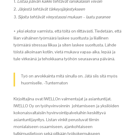
Listaa päivän kaikki tehtävät ranskalaisin viivoin
Järjestä tehtävät tärkeysjärjestykseen
Sijoita tehtävät vireystasosi mukaan – laatu paranee
+
yksi ekstra
: varmista, että töitä on riittävästi. Tiedetään, että
liian vähäinen työmäärä laskee suoritusta ja liiallinen
työmäärä stressaa liikaa ja siten laskee suoritusta. Lähde
töistä aikoinaan kotiin, vietä mukava vapaa-aika, lepää ja
tule virkeänä ja tehokkaana työhön seuraavana päivänä.
Työ on arvokkainta mitä sinulla on. Jätä siis sitä myös
huomiselle. -Tuntematon
Kirjoittajina ovat IWELLOn valmentajat ja asiantuntijat.
IWELLO Oy on työhyvinvoinnin johtamiseen ja yksilöiden
kokonaisvaltaisiin hyvinvointipalveluihin keskittyvä
asiantuntijayritys. Listan vinkit perustuvat tiimin
monialaiseen osaamiseen, ajankohtaiseen
tutkimustietoon sekä pitkään työkokemukseen