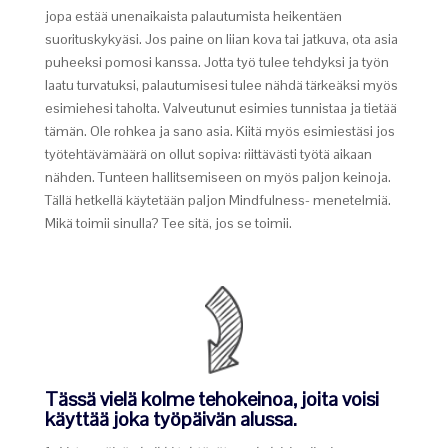
jopa estää unenaikaista palautumista heikentäen
suorituskykyäsi. Jos paine on liian kova tai jatkuva, ota asia
puheeksi pomosi kanssa. Jotta työ tulee tehdyksi ja työn
laatu turvatuksi, palautumisesi tulee nähdä tärkeäksi myös
esimiehesi taholta. Valveutunut esimies tunnistaa ja tietää
tämän. Ole rohkea ja sano asia. Kiitä myös esimiestäsi jos
työtehtävämäärä on ollut sopiva: riittävästi työtä aikaan
nähden. Tunteen hallitsemiseen on myös paljon keinoja.
Tällä hetkellä käytetään paljon Mindfulness- menetelmiä.
Mikä toimii sinulla? Tee sitä, jos se toimii.
Tässä vielä kolme tehokeinoa, joita voisi
käyttää joka työpäivän alussa.