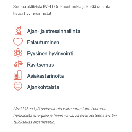
Seuraa aktiivista IWELLOn Facebookia ja kerää uusinta
tietoa hyvinvoinnista!

Ajan- ja stressinhallinta

Palautuminen

Fyysinen hyvinvointi

Ravitsemus

Asiakastarinoita

Ajankohtaista
IWELLO on työhyvinvoinnin valmennustalo. Teemme
henkilöistä energisiä ja hyvinvoivia. Ja sivutuotteena syntyy
tuloksekas organisaatio.