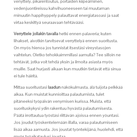
venyttely, pikarentoutus, portaiden kiipeäminen,
vedenjuontireissu kahvihuoneeseen tai muutaman
minuutin happihyppely palauttavat energiatasoasi ja saat
virtaa keskittyä seuraavaan tehtävääsi.
Verryttele jollakin tavalla
hetki ennen palaveria; kuten
lihakset, aivotkin tarvitsevat verryttelyä ennen suoritusta.
On myös hienoa jos tunnistat itsestäsi vireystasojen
vaihtelun. Oletko tehokkaimmillasi aamulla? Tee silloin ne
tehtävät, jotka voit tehdä yksin ja ilmoita asiasta myös
muille. Saat hurjasti aikaan kun muutkin tietävät että sinua
ei tule häiritä.
Mittaa suoritustasi
laadun
näkökulmasta, älä tuijota pelkkää
aikaa. Kun muistat kunnioittaa palautumista, tulet
pitäneeksi työpäivän venymisen kurissa. Muista, että
suorituskykysi ydin rakentuu hyvästä palautumisesta.
Päätä irrottautua työstäsi riittävän ajoissa ennen yöuntasi.
Jos joudut työskentelemään illalla, varaa palautumiseen
lisää aikaa aamusta. Jos joustat työntekijänä, huolehdi, että
myös työaikataulusi joustaa.