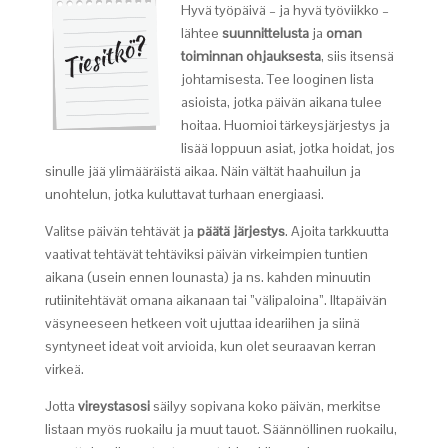
Hyvä työpäivä – ja hyvä työviikko –
lähtee
suunnittelusta
ja
oman
toiminnan ohjauksesta
, siis itsensä
johtamisesta. Tee looginen lista
asioista, jotka päivän aikana tulee
hoitaa. Huomioi tärkeysjärjestys ja
lisää loppuun asiat, jotka hoidat, jos
sinulle jää ylimääräistä aikaa. Näin vältät haahuilun ja
unohtelun, jotka kuluttavat turhaan energiaasi.
Valitse päivän tehtävät ja
päätä järjestys
. Ajoita tarkkuutta
vaativat tehtävät tehtäviksi päivän virkeimpien tuntien
aikana (usein ennen lounasta) ja ns. kahden minuutin
rutiinitehtävät omana aikanaan tai ”välipaloina”. Iltapäivän
väsyneeseen hetkeen voit ujuttaa ideariihen ja siinä
syntyneet ideat voit arvioida, kun olet seuraavan kerran
virkeä.
Jotta
vireystasosi
säilyy sopivana koko päivän, merkitse
listaan myös ruokailu ja muut tauot. Säännöllinen ruokailu,