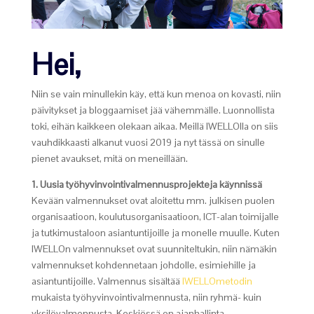
Hei,
Niin se vain minullekin käy, että kun menoa on kovasti, niin
päivitykset ja bloggaamiset jää vähemmälle. Luonnollista
toki, eihän kaikkeen olekaan aikaa. Meillä IWELLOlla on siis
vauhdikkaasti alkanut vuosi 2019 ja nyt tässä on sinulle
pienet avaukset, mitä on meneillään.
1. Uusia työhyvinvointivalmennusprojekteja käynnissä
Kevään valmennukset ovat aloitettu mm. julkisen puolen
organisaatioon, koulutusorganisaatioon, ICT-alan toimijalle
ja tutkimustaloon asiantuntijoille ja monelle muulle. Kuten
IWELLOn valmennukset ovat suunniteltukin, niin nämäkin
valmennukset kohdennetaan johdolle, esimiehille ja
asiantuntijoille. Valmennus sisältää
IWELLOmetodin
mukaista työhyvinvointivalmennusta, niin ryhmä- kuin
yksilövalmennusta. Keskiössä on ajanhallinta,