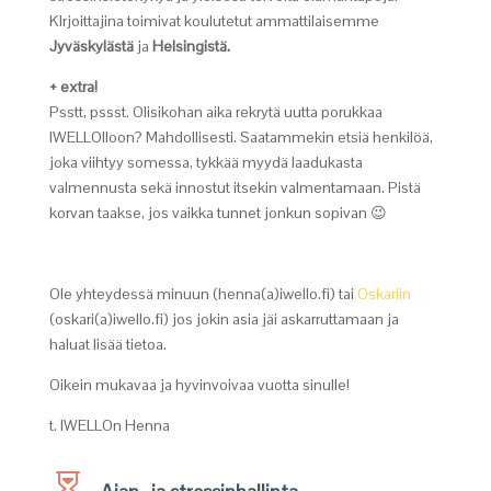
KIrjoittajina toimivat koulutetut ammattilaisemme
Jyväskylästä
ja
Helsingistä.
+ extra!
Psstt, pssst. Olisikohan aika rekrytä uutta porukkaa
IWELLOlloon? Mahdollisesti. Saatammekin etsiä henkilöä,
joka viihtyy somessa, tykkää myydä laadukasta
valmennusta sekä innostut itsekin valmentamaan. Pistä
korvan taakse, jos vaikka tunnet jonkun sopivan 😉
Ole yhteydessä minuun (henna(a)iwello.fi) tai
Oskariin
(oskari(a)iwello.fi) jos jokin asia jäi askarruttamaan ja
haluat lisää tietoa.
Oikein mukavaa ja hyvinvoivaa vuotta sinulle!
t. IWELLOn Henna
