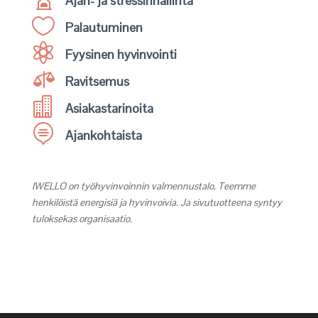
Ajan- ja stressinhallinta

Palautuminen

Fyysinen hyvinvointi

Ravitsemus

Asiakastarinoita

Ajankohtaista
IWELLO on työhyvinvoinnin valmennustalo. Teemme
henkilöistä energisiä ja hyvinvoivia. Ja sivutuotteena syntyy
tuloksekas organisaatio.