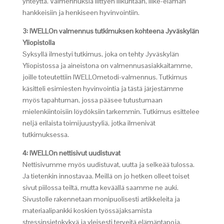
yhteyttä. Valmennuksia liittyen liikuntaan, liike-elämän
hankkeisiin ja henkiseen hyvinvointiin.
3: IWELLOn valmennus tutkimuksen kohteena Jyväskylän
Yliopistolla
Syksyllä ilmestyi tutkimus, joka on tehty Jyväskylän
Yliopistossa ja aineistona on valmennusasiakkaitamme,
joille toteutettiin IWELLOmetodi-valmennus. Tutkimus
käsitteli esimiesten hyvinvointia ja tästä järjestämme
myös tapahtuman, jossa pääsee tutustumaan
mielenkiintoisiin löydöksiin tarkemmin. Tutkimus esittelee
neljä erilaista toimijuustyyliä, jotka ilmenivät
tutkimuksessa.
4: IWELLOn nettisivut uudistuvat
Nettisivumme myös uudistuvat, uutta ja selkeää tulossa.
Ja tietenkin innostavaa. Meillä on jo hetken olleet toiset
sivut piilossa teiltä, mutta keväällä saamme ne auki.
Sivustolle rakennetaan monipuolisesti artikkeleita ja
materiaalipankki koskien työssäjaksamista
stressinsietokykyä ja yleisesti terveitä elämäntapoja.