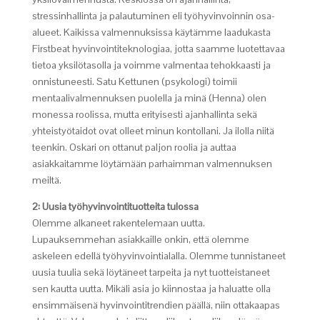
stressinhallinta ja palautuminen eli työhyvinvoinnin osa-
alueet. Kaikissa valmennuksissa käytämme laadukasta
Firstbeat hyvinvointiteknologiaa, jotta saamme luotettavaa
tietoa yksilötasolla ja voimme valmentaa tehokkaasti ja
onnistuneesti. Satu Kettunen (psykologi) toimii
mentaalivalmennuksen puolella ja minä (Henna) olen
monessa roolissa, mutta erityisesti ajanhallinta sekä
yhteistyötaidot ovat olleet minun kontollani. Ja ilolla niitä
teenkin. Oskari on ottanut paljon roolia ja auttaa
asiakkaitamme löytämään parhaimman valmennuksen
meiltä.
2: Uusia työhyvinvointituotteita tulossa
Olemme alkaneet rakentelemaan uutta.
Lupauksemmehan asiakkaille onkin, että olemme
askeleen edellä työhyvinvointialalla. Olemme tunnistaneet
uusia tuulia sekä löytäneet tarpeita ja nyt tuotteistaneet
sen kautta uutta. Mikäli asia jo kiinnostaa ja haluatte olla
ensimmäisenä hyvinvointitrendien päällä, niin ottakaapas