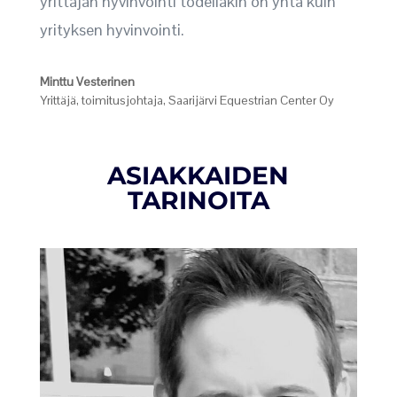
yrittäjän hyvinvointi todellakin on yhtä kuin
yrityksen hyvinvointi.
Minttu Vesterinen
Yrittäjä, toimitusjohtaja
,
Saarijärvi Equestrian Center Oy
ASIAKKAIDEN
TARINOITA