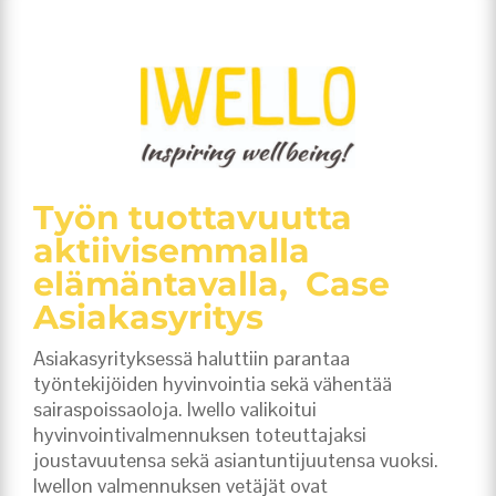
Työn tuottavuutta
aktiivisemmalla
elämäntavalla, Case
Asiakasyritys
Asiakasyrityksessä haluttiin parantaa
työntekijöiden hyvinvointia sekä vähentää
sairaspoissaoloja. Iwello valikoitui
hyvinvointivalmennuksen toteuttajaksi
joustavuutensa sekä asiantuntijuutensa vuoksi.
Iwellon valmennuksen vetäjät ovat