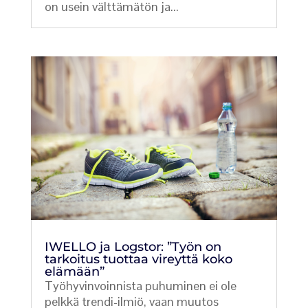
on usein välttämätön ja...
IWELLO ja Logstor: ”Työn on
tarkoitus tuottaa vireyttä koko
elämään”
Työhyvinvoinnista puhuminen ei ole
pelkkä trendi-ilmiö, vaan muutos