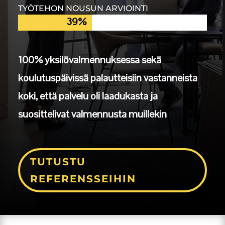
TYÖTEHON NOUSUN ARVIOINTI
39%
39%
100% yksilövalmennuksessa sekä
koulutuspäivissä palautteisiin vastanneista
koki, että palvelu oli laadukasta ja
suosittelivat valmennusta muillekin
TUTUSTU
REFERENSSEIHIN