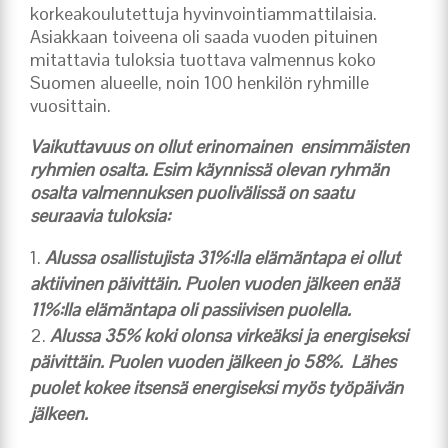
korkeakoulutettuja hyvinvointiammattilaisia.
Asiakkaan toiveena oli saada vuoden pituinen
mitattavia tuloksia tuottava valmennus koko
Suomen alueelle, noin 100 henkilön ryhmille
vuosittain.
Vaikuttavuus on ollut erinomainen ensimmäisten
ryhmien osalta. Esim käynnissä olevan ryhmän
osalta valmennuksen puolivälissä on saatu
seuraavia tuloksia:
Alussa osallistujista 31%:lla elämäntapa ei ollut
aktiivinen päivittäin. Puolen vuoden jälkeen enää
11%:lla elämäntapa oli passiivisen puolella.
Alussa 35% koki olonsa virkeäksi ja energiseksi
päivittäin. Puolen vuoden jälkeen jo 58%. Lähes
puolet kokee itsensä energiseksi myös työpäivän
jälkeen.