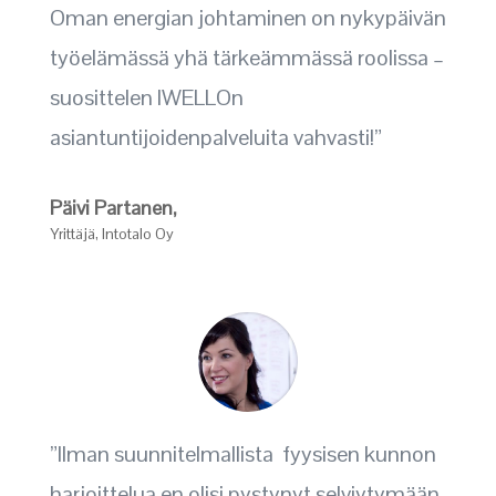
Oman energian johtaminen on nykypäivän
työelämässä yhä tärkeämmässä roolissa –
suosittelen IWELLOn
asiantuntijoidenpalveluita vahvasti!”
Päivi Partanen,
Yrittäjä
,
Intotalo Oy
”Ilman suunnitelmallista fyysisen kunnon
harjoittelua en olisi pystynyt selviytymään