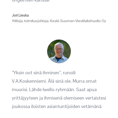
Jori Lieska
Yrittäjä, toimitusjohtaja
,
Keski-Suomen Viestilaitehuolto Oy
”Yksin oot sinä ihminen”, runoili
V.A.Koskenniemi. Älä sinä ole. Murra omat
muurisi. Lähde Iwello-ryhmään. Saat apua
yrittäjyyteen ja ihmisenä olemiseen vertaistesi
joukossa iloisten asiantuntijoiden vetämänä.