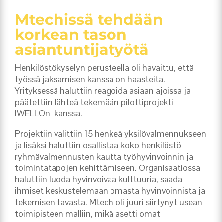
Mtechissä tehdään
korkean tason
asiantuntijatyötä
Henkilöstökyselyn perusteella oli havaittu, että
työssä jaksamisen kanssa on haasteita.
Yrityksessä haluttiin reagoida asiaan ajoissa ja
päätettiin lähteä tekemään pilottiprojekti
IWELLOn kanssa.
Projektiin valittiin 15 henkeä yksilövalmennukseen
ja lisäksi haluttiin osallistaa koko henkilöstö
ryhmävalmennusten kautta työhyvinvoinnin ja
toimintatapojen kehittämiseen. Organisaatiossa
haluttiin luoda hyvinvoivaa kulttuuria, saada
ihmiset keskustelemaan omasta hyvinvoinnista ja
tekemisen tavasta. Mtech oli juuri siirtynyt usean
toimipisteen malliin, mikä asetti omat