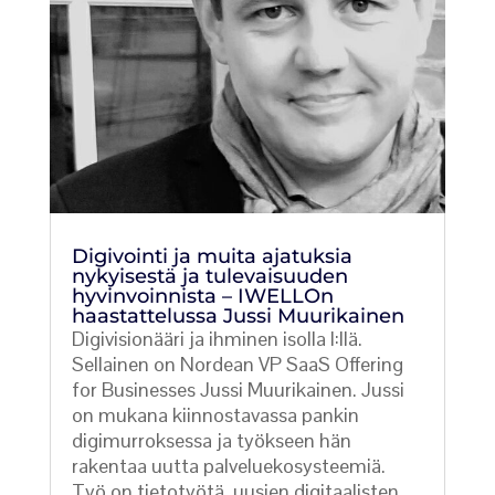
Digivointi ja muita ajatuksia
nykyisestä ja tulevaisuuden
hyvinvoinnista – IWELLOn
haastattelussa Jussi Muurikainen
Digivisionääri ja ihminen isolla I:llä.
Sellainen on Nordean VP SaaS Offering
for Businesses Jussi Muurikainen. Jussi
on mukana kiinnostavassa pankin
digimurroksessa ja työkseen hän
rakentaa uutta palveluekosysteemiä.
Työ on tietotyötä, uusien digitaalisten...