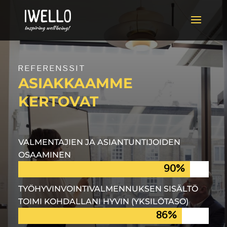
REFERENSSIT
ASIAKKAAMME
KERTOVAT
VALMENTAJIEN JA ASIANTUNTIJOIDEN
OSAAMINEN
90%
90%
TYÖHYVINVOINTIVALMENNUKSEN SISÄLTÖ
TOIMI KOHDALLANI HYVIN (YKSILÖTASO)
86%
86%