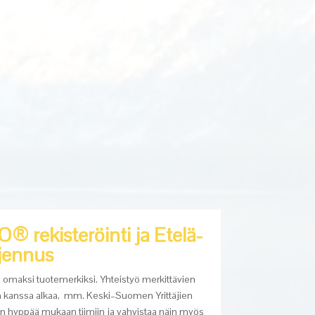
 rekisteröinti ja Etelä-
jennus
omaksi tuotemerkiksi. Yhteistyö merkittävien
 kanssa alkaa, mm. Keski
–
Suomen Yrittäjien
en hyppää mukaan tiimiin ja vahvistaa näin myös