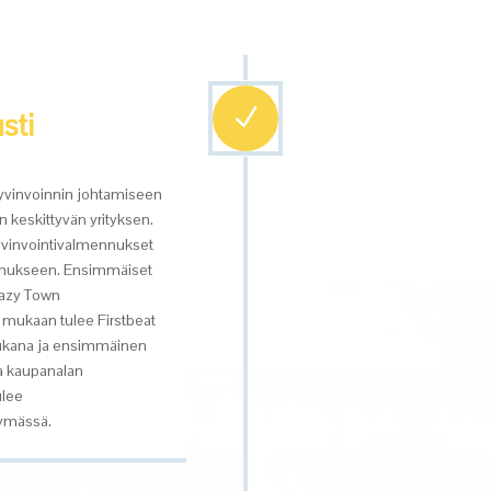
N
sti
yvinvoinnin johtamiseen
n keskit
tyv
än yrityksen.
hyvinvointivalmennukset
semukseen. Ensimmäiset
azy
Town
ee mukaan tulee
Firstbeat
kana ja ensimmäinen
a kaupanalan
ulee
ymässä.