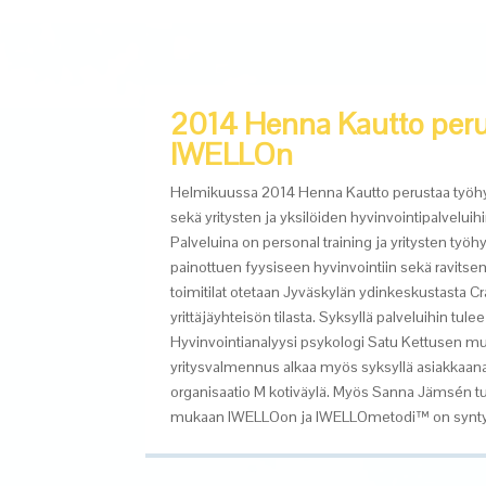
2014 Henna Kautto peru
IWELLOn
Helmikuussa 2014 Henna Kautto perustaa työh
sekä yritysten ja yksilöiden hyvinvointipalveluihi
Palveluina
on
personal
training
ja yritysten työ
painottuen fyysiseen hyvinvointiin sekä ravit
toimitilat otetaa
n
Jyväskylän ydinkeskustasta
Cr
yrittäjäyhteisön tilasta. Syksyllä palveluihin tul
H
yvinvointianalyysi psykologi Satu Kettusen
mu
yritysvalmennus alkaa myös syksyllä asiakkaan
organisaatio M kotiväylä. Myös Sanna
Jämsén
t
mukaan
IWELLOon
ja
IWELLOmetodi
™ on synt