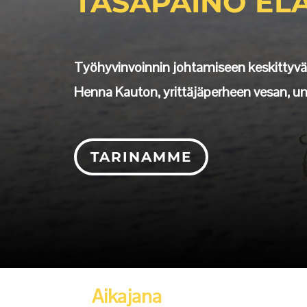
TASAPAINO E
Työhyvinvoinnin johtamiseen keskittyvä 
Henna Kauton, yrittäjäperheen vesan, u
TARINAMME
Aikajana