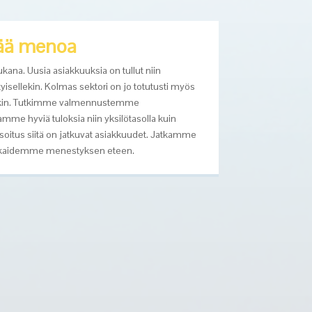
rää menoa
a. Uusia asiakkuuksia on tullut niin
tyisellekin. Kolmas sektori on jo totutusti myös
utkin. Tutkimme valmennustemme
amme hyviä tuloksia niin yksilötasolla kuin
Osoitus siitä on jatkuvat asiakkuudet. Jatkamme
iakkaidemme menestyksen eteen.