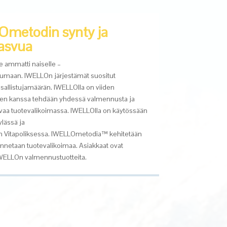
metodin synty ja
asvua
e ammatti naiselle
–
tumaan.
IWELLOn
järjestämät suositut
sallistujamäärän.
IWELLOlla
on viiden
den kanssa tehdään yhdessä valmennusta ja
aa tuotevalikoimassa.
IWELLOlla on
käytössään
ylässä ja
an
Vitapoliksessa
.
IWELLOmetodia
™ kehitetään
nnetaan tuotevalikoimaa. Asiakkaat ovat
IWELLOn valmennustuotteita.