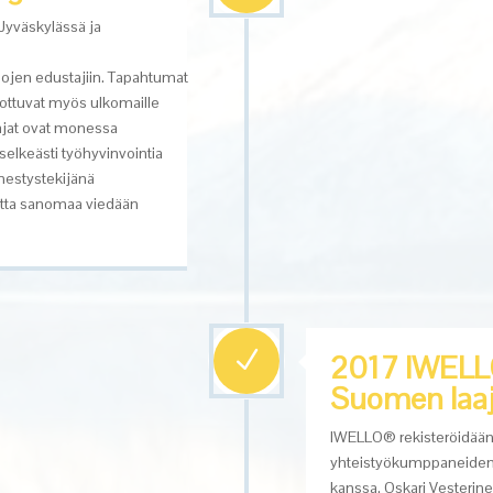
Jyväskylässä ja
jojen
edustajiin.
Tapahtumat
lottuvat myös ulkomaille
ajat ovat monessa
elkeästi työhyvinvointia
nestystekijänä
utta sanomaa viedään
N
2017 IWELLO®
Suomen laa
IWELLO® rekisteröidään 
yhteistyökumppaneiden
kanssa.
Oskari Vesterin