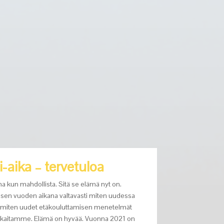
-aika – tervetuloa
ina kun mahdollista. Sitä se elämä nyt on.
sen vuoden aikana valtavasti miten uudessa
ja miten uudet etäkouluttamisen menetelmät
iakkaitamme. Elämä on hyvää. Vuonna 2021 on