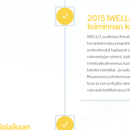
N
2015 IWELLO
toiminnan k
IWELLO osallistuu Kävel
hyväntekeväisyystapah
juoksukoulut tuplaavat o
valmentajan ryhmä, joi
mentaalivalmennus kasv
kahdet toimitilat, Jyväsk
Muuramessa
Kinkoma
lisää ja sen pohjalta
rake
vahvasti kehittämässä 
N
giaikaan