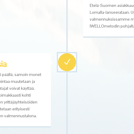
E
telä
-S
uomen asiakkuu
Lomalla-
lanseerataan. Us
valmennuksissamme muk
IWELLOmetodin pohjalta 
N
ia
 päällä, samoin monet
intaa muutetaan ja
ajat voivat käyttää.
oimakkaasti kohti
n yrittäjäyhteisöiden
etaan erityisesti
oiden valmennustalona.