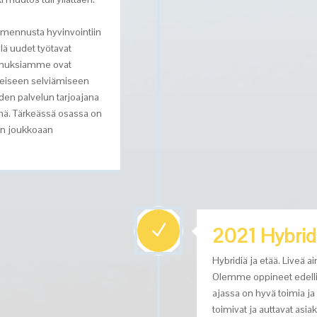
mennusta hyvinvointiin
llä uudet työtavat
nnuksiamme ovat
yleiseen selviämiseen
en palvelun tarjoajana
jänä. Tärkeässä osassa on
n joukkoaan
N
2021 Hybridi
Hybridiä ja etää. Liveä a
Olemme oppineet edelli
ajassa on hyvä toimia 
toimivat ja auttavat as