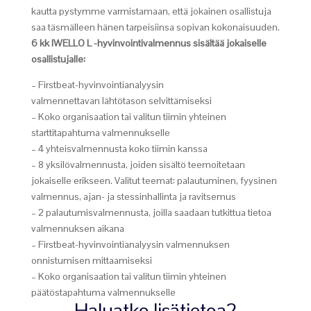
kautta pystymme varmistamaan, että jokainen osallistuja
saa täsmälleen hänen tarpeisiinsa sopivan kokonaisuuden.
6 kk IWELLO L -hyvinvointivalmennus sisältää jokaiselle
osallistujalle:
– Firstbeat-hyvinvointianalyysin
valmennettavan lähtötason selvittämiseksi
– Koko organisaation tai valitun tiimin yhteinen
starttitapahtuma valmennukselle
– 4 yhteisvalmennusta koko tiimin kanssa
– 8 yksilövalmennusta, joiden sisältö teemoitetaan
jokaiselle erikseen. Valitut teemat: palautuminen, fyysinen
valmennus, ajan- ja stessinhallinta ja ravitsemus
– 2 palautumisvalmennusta, joilla saadaan tutkittua tietoa
valmennuksen aikana
– Firstbeat-hyvinvointianalyysin valmennuksen
onnistumisen mittaamiseksi
– Koko organisaation tai valitun tiimin yhteinen
päätöstapahtuma valmennukselle
Haluatko lisätietoa?