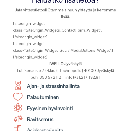
Jätä yhteystietosi! Otamme sinuun yhteyttä ja kerromme
lisää.
[siteorigin_widget
class=”SiteOrigin_Widgets_ContactForm_Widget”]
[/siteorigin_widget]
[siteorigin_widget
class=”SiteOrigin_Widget_SocialMediaButtons_Widget”]
[/siteorigin_widget]
IWELLO Jyväskylä
Lutakonaukio 7 (4.krs) | Technopolis | 40100 Jyväskylä
puh. 050 5721121 | info@31.217.192.81

Ajan- ja stressinhallinta

Palautuminen

Fyysinen hyvinvointi

Ravitsemus

Asiakastarinoita