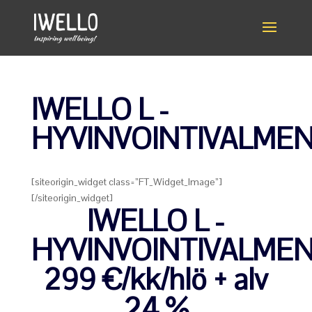
IWELLO L -
HYVINVOINTIVALME
[siteorigin_widget class=”FT_Widget_Image”]
[/siteorigin_widget]
IWELLO L -
HYVINVOINTIVALME
299 €/kk/hlö + alv
24 %