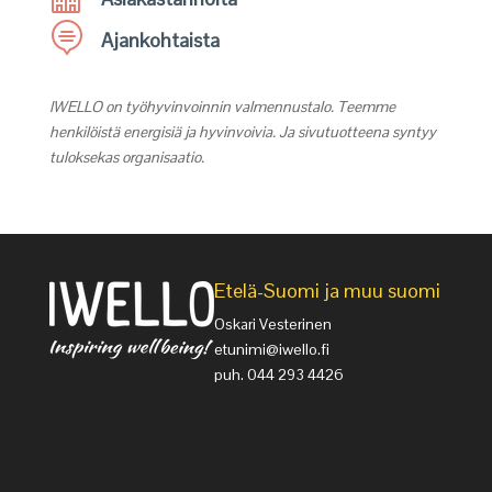

Ajankohtaista
IWELLO on työhyvinvoinnin valmennustalo. Teemme
henkilöistä energisiä ja hyvinvoivia. Ja sivutuotteena syntyy
tuloksekas organisaatio.
Etelä-Suomi ja muu suomi
Oskari Vesterinen
etunimi@iwello.fi
puh. 044 293 4426