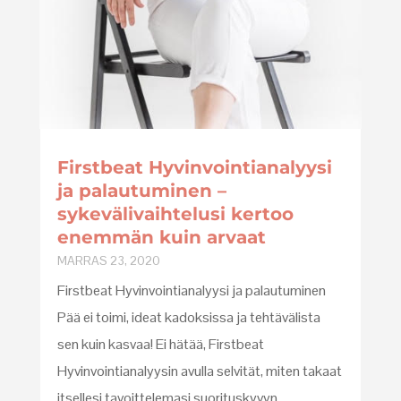
Firstbeat Hyvinvointianalyysi
ja palautuminen –
sykevälivaihtelusi kertoo
enemmän kuin arvaat
MARRAS 23, 2020
Firstbeat Hyvinvointianalyysi ja palautuminen
Pää ei toimi, ideat kadoksissa ja tehtävälista
sen kuin kasvaa! Ei hätää, Firstbeat
Hyvinvointianalyysin avulla selvität, miten takaat
itsellesi tavoittelemasi suorituskyvyn