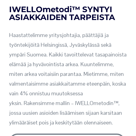
IWELLOmetodi™ SYNTYI
ASIAKKAIDEN TARPEISTA
Haastattelimme yritysjohtajia, päättäjiä ja
työntekijöitä Helsingissä, Jyväskylässä sekä
ympäri Suomea. Kaikki tavoittelevat tasapainoista
elämää ja hyvävointista arkea. Kuuntelimme,
miten arkea voitaisiin parantaa. Mietimme, miten
valmentaisimme asiakkaitamme eteenpäin, koska
vain 4% onnistuu muutoksessa
yksin. Rakensimme mallin – IWELLOmetodin™,
jossa uusien asioiden lisäämisen sijaan karsitaan
ylimääräiset pois ja keskitytään olennaiseen.