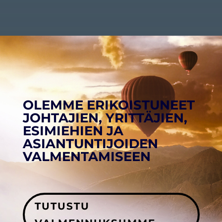
OLEMME ERIKOISTUNEET
JOHTAJIEN, YRITTÄJIEN,
ESIMIEHIEN JA
ASIANTUNTIJOIDEN
VALMENTAMISEEN
TUTUSTU