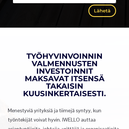
Lähetä
TYÖHYVINVOINNIN
VALMENNUSTEN
INVESTOINNIT
MAKSAVAT ITSENSÄ
TAKAISIN
KUUSINKERTAISESTI.
Menestyviä yrityksiä ja tiimejä syntyy, kun
työntekijät voivat hyvin. IWELLO auttaa
asiantuntijoita, johtajia, yrittäjiä ja organisaatioita