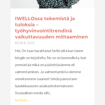
IWELLOssa tekemistä ja
tuloksia –
työhyvinvointitrendinä
vaikuttavuuden mittaaminen
KESÄ 8, 2022
Hei, On taas hurahtanut hetki siitä kun tänne
blogiin on kirjoiteltu. No se on luonnollista, kun
ymmärtää mikä on päätehtävämme eli
valmentaminen. Ja valmentamista olemme
onneksemme saaneet tehdä panostaen
laadukkaaseen asiakaskokemukseen.
Sosiaalinen media silti...
lue lisää