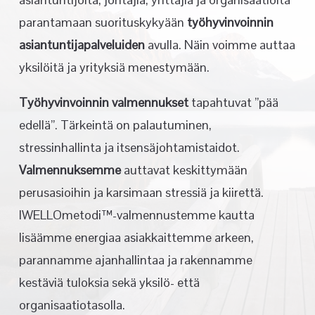
parantamaan suorituskykyään
työhyvinvoinnin
asiantuntijapalveluiden
avulla. Näin voimme auttaa
yksilöitä ja yrityksiä menestymään.
Työhyvinvoinnin valmennukset
tapahtuvat ”pää
edellä”. Tärkeintä on palautuminen,
stressinhallinta ja itsensäjohtamistaidot.
Valmennuksemme
auttavat keskittymään
perusasioihin ja karsimaan stressiä ja kiirettä.
IWELLOmetodi™-valmennustemme kautta
lisäämme energiaa asiakkaittemme arkeen,
parannamme ajanhallintaa ja rakennamme
kestäviä tuloksia sekä yksilö- että
organisaatiotasolla.