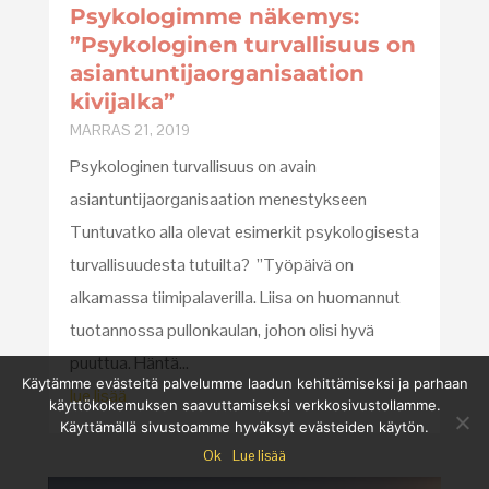
Psykologimme näkemys:
”Psykologinen turvallisuus on
asiantuntijaorganisaation
kivijalka”
MARRAS 21, 2019
Psykologinen turvallisuus on avain
asiantuntijaorganisaation menestykseen
Tuntuvatko alla olevat esimerkit psykologisesta
turvallisuudesta tutuilta? ”Työpäivä on
alkamassa tiimipalaverilla. Liisa on huomannut
tuotannossa pullonkaulan, johon olisi hyvä
puuttua. Häntä...
Käytämme evästeitä palvelumme laadun kehittämiseksi ja parhaan
lue lisää
käyttökokemuksen saavuttamiseksi verkkosivustollamme.
Käyttämällä sivustoamme hyväksyt evästeiden käytön.
Ok
Lue lisää