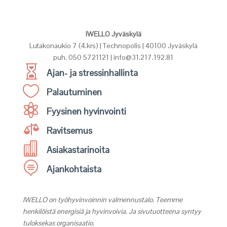
IWELLO Jyväskylä
Lutakonaukio 7 (4.krs) | Technopolis | 40100 Jyväskylä
puh. 050 5721121 | info@31.217.192.81

Ajan- ja stressinhallinta

Palautuminen

Fyysinen hyvinvointi

Ravitsemus

Asiakastarinoita

Ajankohtaista
IWELLO on työhyvinvoinnin valmennustalo. Teemme
henkilöistä energisiä ja hyvinvoivia. Ja sivutuotteena syntyy
tuloksekas organisaatio.