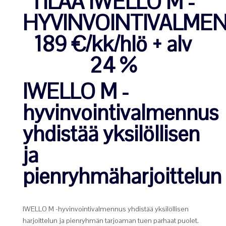
TILAA IWELLO M -
HYVINVOINTIVALME
189 €/kk/hlö + alv
24 %
IWELLO M -
hyvinvointivalmennus
yhdistää yksilöllisen
ja
pienryhmäharjoittelun
IWELLO M -hyvinvointivalmennus yhdistää yksilöllisen
harjoittelun ja pienryhmän tarjoaman tuen parhaat puolet.