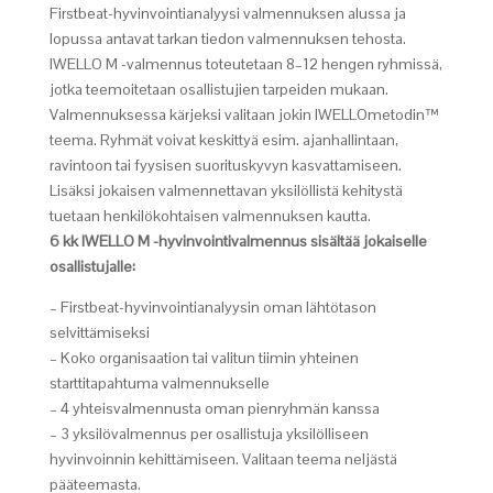
Firstbeat-hyvinvointianalyysi valmennuksen alussa ja
lopussa antavat tarkan tiedon valmennuksen tehosta.
IWELLO M -valmennus toteutetaan 8–12 hengen ryhmissä,
jotka teemoitetaan osallistujien tarpeiden mukaan.
Valmennuksessa kärjeksi valitaan jokin IWELLOmetodin™
teema. Ryhmät voivat keskittyä esim. ajanhallintaan,
ravintoon tai fyysisen suorituskyvyn kasvattamiseen.
Lisäksi jokaisen valmennettavan yksilöllistä kehitystä
tuetaan henkilökohtaisen valmennuksen kautta.
6 kk IWELLO M -hyvinvointivalmennus sisältää jokaiselle
osallistujalle:
– Firstbeat-hyvinvointianalyysin oman lähtötason
selvittämiseksi
– Koko organisaation tai valitun tiimin yhteinen
starttitapahtuma valmennukselle
– 4 yhteisvalmennusta oman pienryhmän kanssa
– 3 yksilövalmennus per osallistuja yksilölliseen
hyvinvoinnin kehittämiseen. Valitaan teema neljästä
pääteemasta.