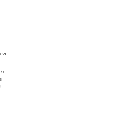
kä on
 tai
si.
sta