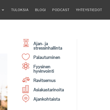
TULOKSIA
BLOGI
PODCAST
YHTEYSTIEDOT

Ajan- ja
stressinhallinta

Palautuminen

Fyysinen
hyvinvointi

Ravitsemus

Asiakastarinoita

Ajankohtaista