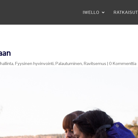
IWELLO
RATKAISUT
kaan
hallinta
,
Fyysinen hyvinvointi
,
Palautuminen
,
Ravitsemus
|
0 Kommenttia