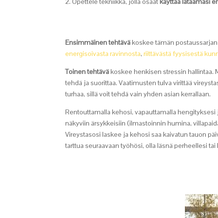
Opettele tekniikka, jolla osaat
käyttää lataamasi e
Ensimmäinen tehtävä
koskee tämän postaussarjan k
energisoivasta ravinnosta
,
riittävästä fyysisestä ku
Toinen tehtävä
koskee henkisen stressin hallintaa. M
tehdä ja suorittaa. Vaatimusten tulva virittää vireys
turhaa, sillä voit tehdä vain yhden asian kerrallaan.
Rentouttamalla kehosi, vapauttamalla hengityksesi ja
näkyviin ärsykkeisiin (ilmastoinnin humina, villapaid
Vireystasosi laskee ja kehosi saa kaivatun tauon päi
tarttua seuraavaan työhösi, olla läsnä perheellesi tai 