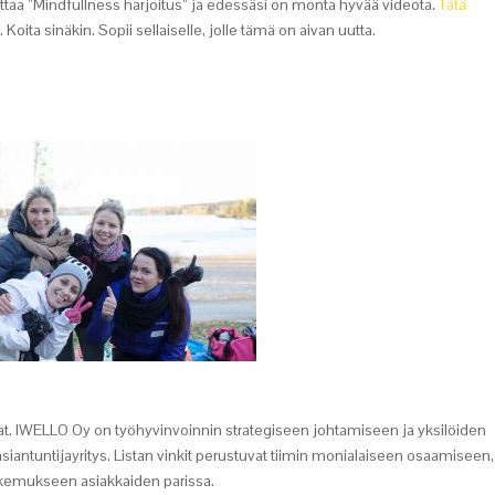
joittaa ”Mindfullness harjoitus” ja edessäsi on monta hyvää videota.
Tätä
Koita sinäkin. Sopii sellaiselle, jolle tämä on aivan uutta.
ijat. IWELLO Oy on työhyvinvoinnin strategiseen johtamiseen ja yksilöiden
asiantuntijayritys. Listan vinkit perustuvat tiimin monialaiseen osaamiseen,
okemukseen asiakkaiden parissa.