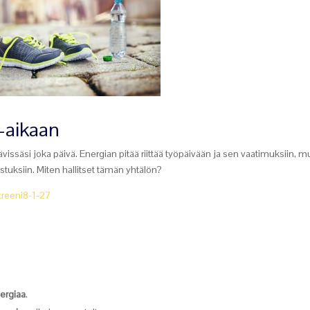
a-aikaan
tävissäsi joka päivä. Energian pitää riittää työpäivään ja sen vaatimuksiin, m
tuksiin. Miten hallitset tämän yhtälön?
nergiaa
.