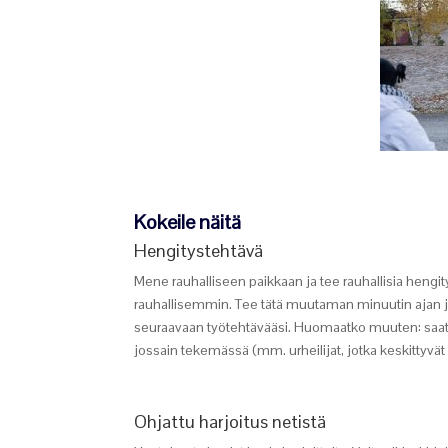
Kokeile näitä
Hengitystehtävä
Mene rauhalliseen paikkaan ja tee rauhallisia hengity
rauhallisemmin. Tee tätä muutaman minuutin ajan ja 
seuraavaan työtehtävääsi. Huomaatko muuten: saatat
jossain tekemässä (mm. urheilijat, jotka keskittyvät 
Ohjattu harjoitus netistä