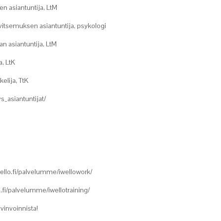
n asiantuntija, LtM
vitsemuksen asiantuntija, psykologi
n asiantuntija, LtM
a, LtK
elija, TtK
ys_asiantuntijat/
ello.fi/palvelumme/iwellowork/
fi/palvelumme/iwellotraining/
yvinvoinnista!