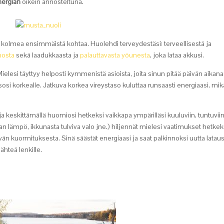
nergian
oikein annosteltuna.
olmea ensimmäistä kohtaa. Huolehdi terveydestäsi: terveellisestä ja
nnosta
sekä laadukkaasta ja
palauttavasta yöunesta
, joka lataa akkusi.
ielesi täyttyy helposti kymmenistä asioista, joita sinun pitää päivän aikana
tasosi korkealle. Jatkuva korkea vireystaso kuluttaa runsaasti energiaasi, mi
 keskittämällä huomiosi hetkeksi vaikkapa ympärilläsi kuuluviin, tuntuviin
an lämpö, ikkunasta tulviva valo jne.) hiljennät mielesi vaatimukset hetkek
vän kuormituksesta. Sinä säästät energiaasi ja saat palkinnoksi uutta latau
lähteä lenkille.