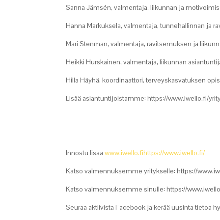
Sanna Jämsén, valmentaja, liikunnan ja motivoimise
Hanna Markuksela, valmentaja, tunnehallinnan ja ra
Mari Stenman, valmentaja, ravitsemuksen ja liikunna
Heikki Hurskainen, valmentaja, liikunnan asiantuntij
Hilla Häyhä, koordinaattori, terveyskasvatuksen opisk
Lisää asiantuntijoistamme: https://www.iwello.fi/yrit
Innostu lisää
www.iwello.fi
https://www.iwello.fi/
Katso valmennuksemme yritykselle: https://www.iw
Katso valmennuksemme sinulle: https://www.iwello.
Seuraa aktiivista Facebook ja kerää uusinta tietoa h