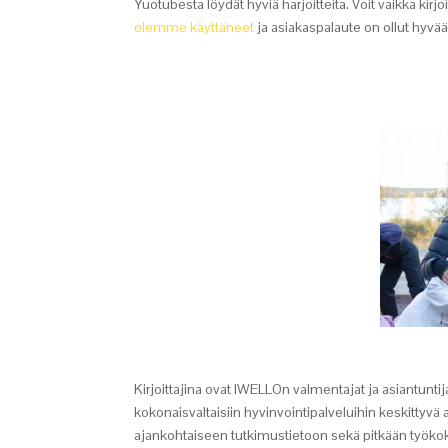
Yuotubesta löydät hyviä harjoitteita. Voit vaikka kir
olemme käyttäneet
ja asiakaspalaute on ollut hyvää. 
Kirjoittajina ovat IWELLOn valmentajat ja asiantunt
kokonaisvaltaisiin hyvinvointipalveluihin keskittyvä 
ajankohtaiseen tutkimustietoon sekä pitkään työk