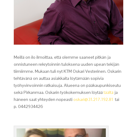
Meillä on ilo ilmoittaa, että olemme saaneet pitkän ja
onnistuneen rekrytoinnin tuloksena uuden upean tekijän
tiimiimme. Mukaan tuli nyt KTM Oskari Vesterinen. Oskarin
tehtävänä on auttaa asiakkaita löytämään sopivia
työhyvinvoinnin ratkaisuja. Alueena on pääkaupunkiseutu
sekä Pirkanmaa. Oskarin työkokemuksen löytää
täältä
ja
häneen saat yhteyden nopeasti
oskari@31.217.192.81
tai
p. 0442934426