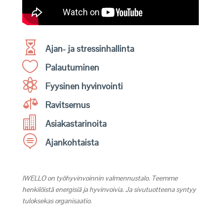

Ajan- ja stressinhallinta

Palautuminen

Fyysinen hyvinvointi

Ravitsemus

Asiakastarinoita

Ajankohtaista
IWELLO on työhyvinvoinnin valmennustalo. Teemme
henkilöistä energisiä ja hyvinvoivia. Ja sivutuotteena syntyy
tuloksekas organisaatio.