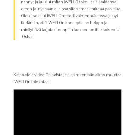
nähnyt ja kuullut miten IWELLO toimii asiakkaidensa
eteen ja nyt saan olla osa sitä samaa korkeaa palvelua.
Olen itse ollut IWELLOmetodi valmennuksessa ja nyt
tiedänkin, että IWELLOn konseptia on helppo ja
miellyttävä tarjota eteenpäin kun sen on itse kokenut.”
Oskari
Katso vielä video Oskarista ja siitä miten hän aikoo muuttaa
IWELLOn toimintaa: