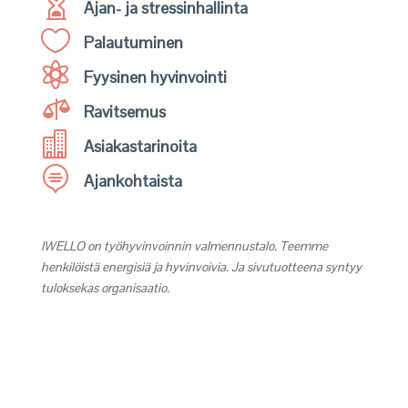

Ajan- ja stressinhallinta

Palautuminen

Fyysinen hyvinvointi

Ravitsemus

Asiakastarinoita

Ajankohtaista
IWELLO on työhyvinvoinnin valmennustalo. Teemme
henkilöistä energisiä ja hyvinvoivia. Ja sivutuotteena syntyy
tuloksekas organisaatio.