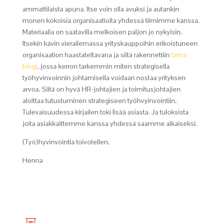
ammattilaista apuna. Itse voin olla avuksi ja autankin
monen kokoisia organisaatioita yhdessä tiimimme kanssa.
Materiaalia on saatavilla melkoisen paljon jo nykyisin.
Itsekin kävin vierailemassa yrityskauppoihin erikoistuneen
organisaation haastateltavana ja siitä rakennettiin
tämä
blogi
, jossa kerron tarkemmin miten strategisella
työhyvinvoinnin johtamisella voidaan nostaa yrityksen
arvoa. Siitä on hyvä HR-johtajien ja toimitusjohtajien
aloittaa tutustuminen strategiseen työhvyinvointiin.
Tulevaisuudessa kirjailen toki lisää asiasta. Ja tuloksista
joita asiakkaittemme kanssa yhdessä saamme aikaiseksi.
(Työ)hyvinvointia toivotellen,
Henna