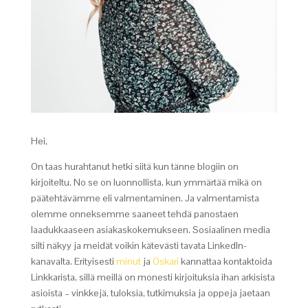
Hei,
On taas hurahtanut hetki siitä kun tänne blogiin on
kirjoiteltu. No se on luonnollista, kun ymmärtää mikä on
päätehtävämme eli valmentaminen. Ja valmentamista
olemme onneksemme saaneet tehdä panostaen
laadukkaaseen asiakaskokemukseen. Sosiaalinen media
silti näkyy ja meidät voikin kätevästi tavata LinkedIn-
kanavalta. Erityisesti
minut
ja
Oskari
kannattaa kontaktoida
Linkkarista, sillä meillä on monesti kirjoituksia ihan arkisista
asioista – vinkkejä, tuloksia, tutkimuksia ja oppeja jaetaan