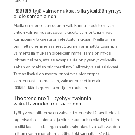
rutkasti.
Räätälöityjä valmennuksia, sillä yksikään yritys
ei ole samanlainen.
Meillä on meneillään suuren valtakunnallisesti toimivan
yhtiön valmennusprosessi ja useita valmentajia myös
kumppaniyrityksestä on rekrytoitu mukaan. Meillä on se
onni, että olemme saaneet Suomen ammattitaitoisimpia
valmentajia mukaan projekteihimme. Tämä on myös
johtanut siihen, että asiakaspalaute on pysynyt korkealla –
sehän on meidän prioriteetti nro 1 eli tyytyväiset asiakkaat.
Tämän lisäksi on monta innostavaa pienempää
valmennusta meneillään, valmennukset kun aina
räätälöidään tarpeen ja budjetin mukaan.
The trend nro 1 – työhyvinvoinnin
vaikuttavuuden mittaaminen
Työhyvinvointiteema on vahvasti menestystä tavoittelevilla
organisaatioilla pinnalla ja niin se kuuluukin olla. Nyt ollaan
jo sillä tasolla, että organisaatiot rakentavat vaikuttavuuden
mittamiseen menetelmiä. Siinä toki kannattaa käyttää