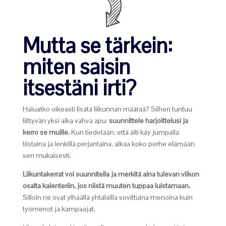
Mutta se tärkein:
miten saisin
itsestäni irti?
Haluatko oikeasti lisätä liikunnan määrää? Siihen tuntuu
liittyvän yksi aika vahva apu:
suunnittele harjoittelusi ja
kerro se muille.
Kun tiedetään, että äiti käy jumpalla
tiistaina ja lenkillä perjantaina, alkaa koko perhe elämään
sen mukaisesti.
Liikuntakerrat voi suunnitella ja merkitä aina tulevan viikon
osalta kalenteriin, jos niistä muuten tuppaa luistamaan.
Silloin ne ovat ylhäällä yhtälailla sovittuina menoina kuin
työmenot ja kampaajat.