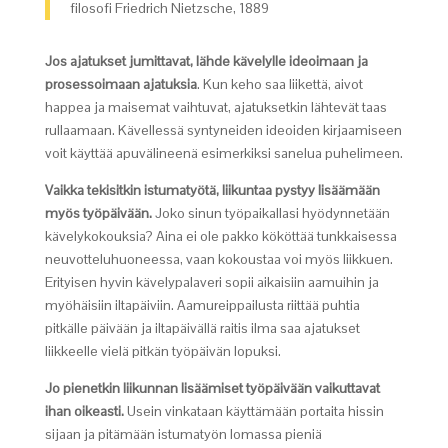
filosofi Friedrich Nietzsche, 1889
Jos ajatukset jumittavat, lähde kävelylle ideoimaan ja
prosessoimaan ajatuksia
. Kun keho saa liikettä, aivot
happea ja maisemat vaihtuvat, ajatuksetkin lähtevät taas
rullaamaan. Kävellessä syntyneiden ideoiden kirjaamiseen
voit käyttää apuvälineenä esimerkiksi sanelua puhelimeen.
Vaikka tekisitkin istumatyötä, liikuntaa pystyy lisäämään
myös työpäivään.
Joko sinun työpaikallasi hyödynnetään
kävelykokouksia? Aina ei ole pakko kököttää tunkkaisessa
neuvotteluhuoneessa, vaan kokoustaa voi myös liikkuen.
Erityisen hyvin kävelypalaveri sopii aikaisiin aamuihin ja
myöhäisiin iltapäiviin. Aamureippailusta riittää puhtia
pitkälle päivään ja iltapäivällä raitis ilma saa ajatukset
liikkeelle vielä pitkän työpäivän lopuksi.
Jo pienetkin liikunnan lisäämiset työpäivään vaikuttavat
ihan oikeasti.
Usein vinkataan käyttämään portaita hissin
sijaan ja pitämään istumatyön lomassa pieniä