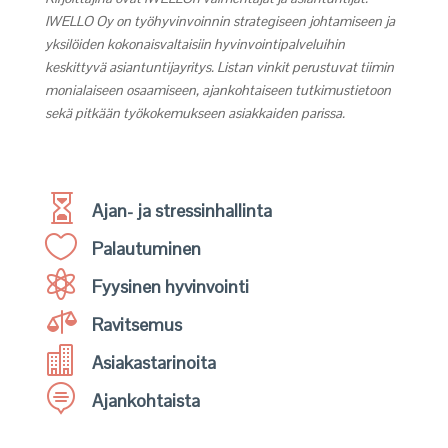
IWELLO Oy on työhyvinvoinnin strategiseen johtamiseen ja
yksilöiden kokonaisvaltaisiin hyvinvointipalveluihin
keskittyvä asiantuntijayritys. Listan vinkit perustuvat tiimin
monialaiseen osaamiseen, ajankohtaiseen tutkimustietoon
sekä pitkään työkokemukseen asiakkaiden parissa.

Ajan- ja stressinhallinta

Palautuminen

Fyysinen hyvinvointi

Ravitsemus

Asiakastarinoita

Ajankohtaista