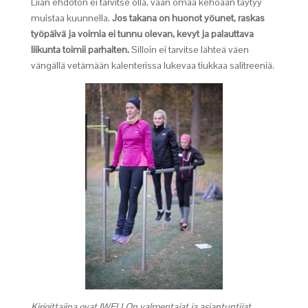
Liian ehdoton ei tarvitse olla, vaan omaa kehoaan täytyy
muistaa kuunnella.
Jos takana on huonot yöunet, raskas
työpäivä ja voimia ei tunnu olevan, kevyt ja palauttava
liikunta toimii parhaiten.
Silloin ei tarvitse lähteä väen
vängällä vetämään kalenterissa lukevaa tiukkaa salitreeniä.
Kirjoittajina ovat IWELLOn valmentajat ja asiantuntijat.