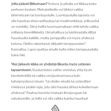
jotta pääset liikkumaan?
Kotona ja pihalla voi liikkua koko
perheen kesken. Metsäretkelle voi lähteä vaikka
lähimetsään tai luontopolulle. Luontopoluilla lapsista voi
olla hauskaa etsiä rastitauluja tai maalimerkkejä, joilla polut
on merkitty. Siinä heiltä huomaamattaan ehtii tehdä vaikka
millaisia treeniliikkeitä. Uimahallissa ja luistinradalla riittää
hauskuutta kaikille, mutta jumppailla voi myös yhdessä
kotona. Oletko rakentanut olkkariin temppuradan?
Kannattaa. Lapsi opettaa sinulle kyllä miten temppuradalla
tulee hiki.
Yksi järkevin kikka on yhdistää liikunta myös ystävien
tapaamiseen.
Kuulumisten vaihto onnistuu yhtä hyvin
kävelylenkillä tai vaikka vesijuoksemassa kuin
kahvipöydässä istuen. Tai olisiko sinulla tai ystävälläsi
mielessä jotakin lajia, jota olisi hauska lähteä kokeilemaan
yhdessä? Raahaa kaverisi mukaan ilmajoogaan tai
salsatunnille, ja teillä voi olla vaikka kuinka hauskaa!