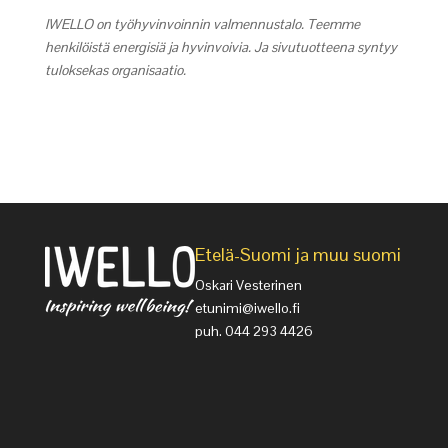
IWELLO on työhyvinvoinnin valmennustalo. Teemme
henkilöistä energisiä ja hyvinvoivia. Ja sivutuotteena syntyy
tuloksekas organisaatio.
Etelä-Suomi ja muu suomi
Oskari Vesterinen
etunimi@iwello.fi
puh. 044 293 4426