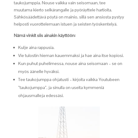
taukojumppia. Nouse vaikka vain seisomaan, tee
muutama kierto selkärangalle ja pyöräyttele hartioita.
Sähkösäädettävä pöytä on mainio, sillä sen ansiosta pystyy
helposti vuorottelemaan istuen ja seisten työskentelyä.
Nämä vinkit siis ainakin käyttöön:
Kulje aina rappusia.
Vie tulostin hieman kauemmaksi ja hae aina itse kopiosi.
Kun puhut puhelimessa, nouse aina seisomaan – se on
myös äänelle hyväksi.
Tee taukojumppa ohjatusti – kirjoita vaikka Youtubeen
”taukojumppa”, ja sinulla on useita kymmeniä
ohjausmalleja edessäsi.