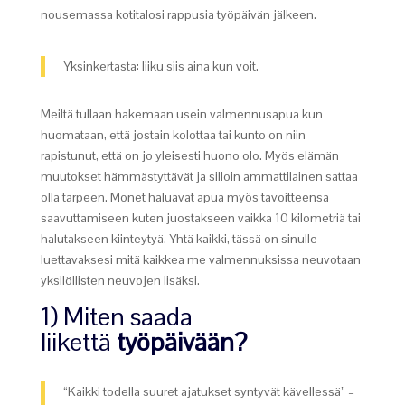
nousemassa kotitalosi rappusia työpäivän jälkeen.
Yksinkertasta: liiku siis aina kun voit.
Meiltä tullaan hakemaan usein valmennusapua kun
huomataan, että jostain kolottaa tai kunto on niin
rapistunut, että on jo yleisesti huono olo. Myös elämän
muutokset hämmästyttävät ja silloin ammattilainen sattaa
olla tarpeen. Monet haluavat apua myös tavoitteensa
saavuttamiseen kuten juostakseen vaikka 10 kilometriä tai
halutakseen kiinteytyä. Yhtä kaikki, tässä on sinulle
luettavaksesi mitä kaikkea me valmennuksissa neuvotaan
yksilöllisten neuvojen lisäksi.
1) Miten saada
liikettä
työpäivään?
“Kaikki todella suuret ajatukset syntyvät kävellessä” –