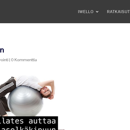
IWELLO
RATKAISUT
un
ointi
|
0 Kommenttia