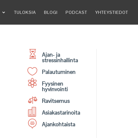
TULOKSIA
BLOGI
PODCAST
YHTEYSTIEDOT

Ajan- ja
stressinhallinta

Palautuminen

Fyysinen
hyvinvointi

Ravitsemus

Asiakastarinoita

Ajankohtaista