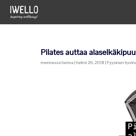
Pilates auttaa alaselkäkipu
mennessä
henna
|
helmi 26, 2018
|
Fyysinen hyvinv