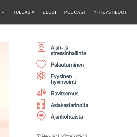
TULOKSIA
BLOGI
PODCAST
YHTEYSTIEDOT

Ajan- ja
stressinhallinta

Palautuminen

Fyysinen
hyvinvointi

Ravitsemus

Asiakastarinoita

Ajankohtaista
IWELLO on työhyvinvoinnin