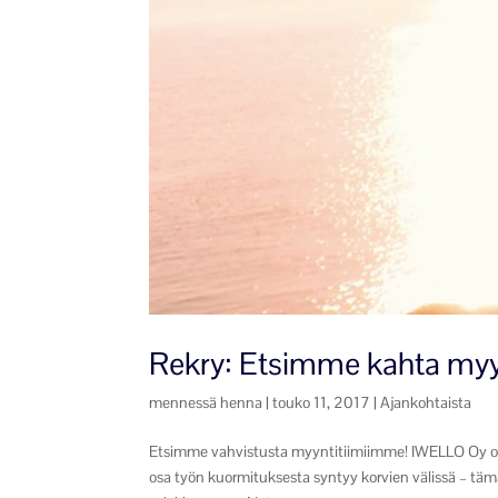
Rekry: Etsimme kahta myy
mennessä
henna
|
touko 11, 2017
|
Ajankohtaista
Etsimme vahvistusta myyntitiimiimme! IWELLO Oy on
osa työn kuormituksesta syntyy korvien välissä – t