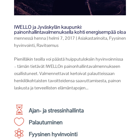
IWELLO ja Jyväskylän kaupunki:
painonhallintavalmenuksella kohti energisempää oloa
mennessä
henna
|
helmi 7, 2017
|
Asiakastarinoita
,
Fyysinen
hyvinvointi
,
Ravitsemus
Pienilläkin teoilla voi päästä huipputuloksiin hyvinvoinnissa
– tämän tietävät IWELLOn painonhallintavalmennukseen
osallistuneet. Valmennettavat kertoivat palautteissaan
henkilökohtaisten tavoitteidensa saavuttamisesta, painon
laskusta ja terveellisten elämäntapojen...

Ajan- ja stressinhallinta

Palautuminen

Fyysinen hyvinvointi