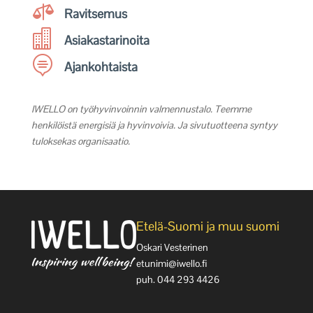

Ravitsemus

Asiakastarinoita

Ajankohtaista
IWELLO on työhyvinvoinnin valmennustalo. Teemme
henkilöistä energisiä ja hyvinvoivia. Ja sivutuotteena syntyy
tuloksekas organisaatio.
Etelä-Suomi ja muu suomi
Oskari Vesterinen
etunimi@iwello.fi
puh. 044 293 4426