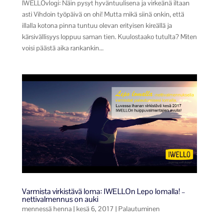
IWELLOvlogi: Näin pysyt hyväntuulisena ja virkeänä iltaan
asti Vihdoin työpäivä on ohi! Mutta mikä siinä onkin, että
illalla kotona pinna tuntuu olevan erityisen kireällä ja
kärsivällisyys loppuu saman tien. Kuulostaako tutulta? Miten
voisi päästä aika rankankin...
Varmista virkistävä loma: IWELLOn Lepo lomalla! –
nettivalmennus on auki
mennessä
henna
|
kesä 6, 2017
|
Palautuminen