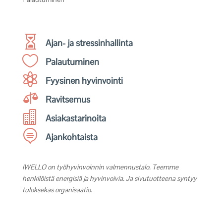

Ajan- ja stressinhallinta

Palautuminen

Fyysinen hyvinvointi

Ravitsemus

Asiakastarinoita

Ajankohtaista
IWELLO on työhyvinvoinnin valmennustalo. Teemme
henkilöistä energisiä ja hyvinvoivia. Ja sivutuotteena syntyy
tuloksekas organisaatio.