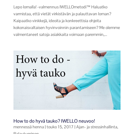
Lepo lomalla! -valmennus IWELLOmetodi™ Haluatko
varmistaa, että vietät virkistävän ja palauttavan loman?
Kaipaatko vinkkejä, ideoita ja konkreettisia ohjeita
kokonaisvaltaisen hyvinvoinnin parantamiseen? Me olemme
valmentaneet satoja asiakkaita voimaan paremmin,...
How to do hyvä tauko? IWELLO neuvoo!
mennessä
henna
|
touko 15, 2017
|
Ajan- ja stressinhallinta
,
Palautuminen