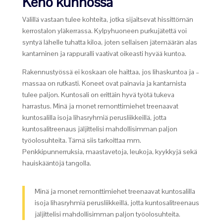
Keho kunnossa
Välillä vastaan tulee kohteita, jotka sijaitsevat hissittömän
kerrostalon yläkerrassa. Kylpyhuoneen purkujätettä voi
syntyä lähelle tuhatta kiloa, joten sellaisen jätemäärän alas
kantaminen ja rappuralli vaativat oikeasti hyvää kuntoa.
Rakennustyössä ei koskaan ole haittaa, jos lihaskuntoa ja –
massaa on rutkasti. Koneet ovat painavia ja kantamista
tulee paljon. Kuntosali on erittäin hyvä työtä tukeva
harrastus. Minä ja monet remonttimiehet treenaavat
kuntosalilla isoja lihasryhmiä perusliikkeillä, jotta
kuntosalitreenaus jäljittelisi mahdollisimman paljon
työolosuhteita. Tämä siis tarkoittaa mm.
Penkkipunnerruksia, maastavetoja, leukoja, kyykkyjä sekä
hauiskääntöjä tangolla.
Minä ja monet remonttimiehet treenaavat kuntosalilla
isoja lihasryhmiä perusliikkeillä, jotta kuntosalitreenaus
jäljittelisi mahdollisimman paljon työolosuhteita.