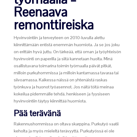
Reenaava
remonttireiska
Hyvinvointiin ja terveyteen on 2010-luvulla alettu
kiinnittämään entistä enemmän huomiota. Ja se jos joku
on erittäin hyvä juttu. On tärkeää, että oman ja työyhteisön
hyvinvointi on paperilla ja siitä kannetaan huolta. Minä
osallistuvana toimarina toimin työmaalla päivät pitkät,
milloin purkuhommissa ja milloin kantamassa tavaraa tai
siivoamassa. Kaikessa näissä on yhtenäistä raskas
työnkuva ja huonot työasennot. Jos näitä töitä meinaa
kokeilua pidemmälle tehdä, henkiseen ja fyysiseen
hyvinvointiin täytyy kiinnittää huomiota.
Pää terävänä
Rakennushommissa on oltava skarppina. Purkutyö vaatii
keholta ja myös mieleltä terävyyttä. Purkutyössä ei ole