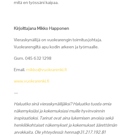
mitä en työssäni kaipaa.
Kirjoittajana Mikko Happonen
Vieraskynäilijä on vuokrarengin toimitusjohtaja.
Vuokrarengiltä apu kodin arkeen ja työmaalle.
Gsm. 045 632 1298
Email.
mikko@vuokrarenki.fi
www.vuokrarenki.fi
—
Haluatko sinä vieraskynäilijäksi? Haluatko tuoda omia
näkemyksiäsi ja kokemuksiasi muille hyvinvoinnin
inspiraatioksi. Tarinat ovat aina lukemisen arvoisia sekä
henkilökohtaiset näkemykset ja kokemukset äärettömän
arvokkaita. Ole yhteydessä: henna@31.217.192.81