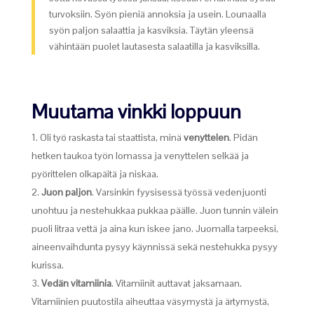
turvoksiin. Syön pieniä annoksia ja usein. Lounaalla
syön paljon salaattia ja kasviksia. Täytän yleensä
vähintään puolet lautasesta salaatilla ja kasviksilla.
Muutama vinkki loppuun
Oli työ raskasta tai staattista, minä
venyttelen
. Pidän
hetken taukoa työn lomassa ja venyttelen selkää ja
pyörittelen olkapäitä ja niskaa.
Juon paljon
. Varsinkin fyysisessä työssä vedenjuonti
unohtuu ja nestehukkaa pukkaa päälle. Juon tunnin välein
puoli litraa vettä ja aina kun iskee jano. Juomalla tarpeeksi,
aineenvaihdunta pysyy käynnissä sekä nestehukka pysyy
kurissa.
Vedän vitamiinia
. Vitamiinit auttavat jaksamaan.
Vitamiinien puutostila aiheuttaa väsymystä ja ärtymystä,