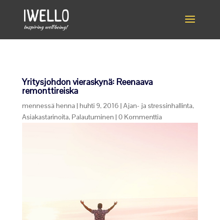
Yritysjohdon vieraskynä: Reenaava
remonttireiska
mennessä
henna
|
huhti 9, 2016
|
Ajan- ja stressinhallinta
,
Asiakastarinoita
,
Palautuminen
|
0 Kommenttia