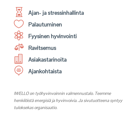

Ajan- ja stressinhallinta

Palautuminen

Fyysinen hyvinvointi

Ravitsemus

Asiakastarinoita

Ajankohtaista
IWELLO on työhyvinvoinnin valmennustalo. Teemme
henkilöistä energisiä ja hyvinvoivia. Ja sivutuotteena syntyy
tuloksekas organisaatio.