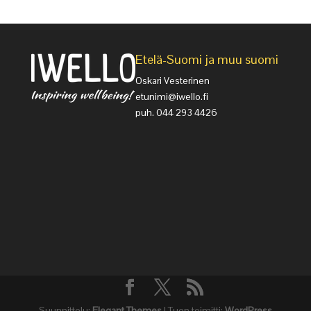
Etelä-Suomi ja muu suomi
Oskari Vesterinen
etunimi@iwello.fi
puh. 044 293 4426
Suunnittelu:
Elegant Themes
| Tuen toimitti:
WordPress