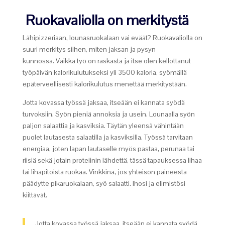
Ruokavaliolla on merkitystä
Lähipizzeriaan, lounasruokalaan vai eväät? Ruokavaliolla on
suuri merkitys siihen, miten jaksan ja pysyn
kunnossa. Vaikka työ on raskasta ja itse olen kellottanut
työpäivän kalorikulutukseksi yli 3500 kaloria, syömällä
epäterveellisesti kalorikulutus menettää merkitystään.
Jotta kovassa työssä jaksaa, itseään ei kannata syödä
turvoksiin. Syön pieniä annoksia ja usein. Lounaalla syön
paljon salaattia ja kasviksia. Täytän yleensä vähintään
puolet lautasesta salaatilla ja kasviksilla. Työssä tarvitaan
energiaa, joten lapan lautaselle myös pastaa, perunaa tai
riisiä sekä jotain proteiinin lähdettä, tässä tapauksessa lihaa
tai lihapitoista ruokaa. Vinkkinä, jos yhteisön paineesta
päädytte pikaruokalaan, syö salaatti. Ihosi ja elimistösi
kiittävät.
Jotta kovassa työssä jaksaa, itseään ei kannata syödä