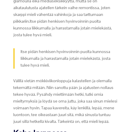
glamouria eikä mediaseksikkyyttä, mutta se on
aikataulutusta ajatellen tärkein vaihe remontissa, joten
skarppi mieli vähentää vahinkoja ja saa tarttumaan
piikkariin.Itse pidän henkisen hyvinvoinnin puolta
kunnossa liikkumalla ja harrastamalla jotain mielekästä,
josta tulee hyvä mieli.
Itse pidän henkisen hyvinvoinnin puolta kunnossa
liikkumalla ja harrastamalla jotain mielekästä, josta
tulee hyvä mieli.
Välillä vietän mökkiviikonloppuja kalastellen ja olemalla
tekemättä mitään. Niin sanottu pään ja ajatusten nollaus
tekee hyvää. Pysähdy miettimään hetki, tutki omia
mieltymyksiä ja löydä se oma juttu, joka saa sinun mielesi
voimaan hyvin. Tapaa kavereita, käy lenkillä, lepää, mene
luontoon, tee oikeastaan juuri sitä, mikä sinusta tuntuu
juuri sillä hetkellä kivalta. Tärkeintä on, että mieli lepää.