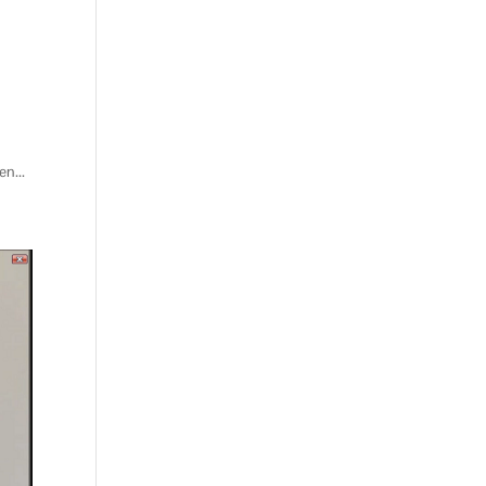
en...