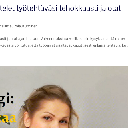
elet työtehtäväsi tehokkaasti ja otat
hallinta
,
Palautuminen
sti ja otat ajan haltuun Valmennuksissa meiltä usein kysytään, että miten
kevästä voi tutua, että työpäivät sisältävät kaoottisesti erilaisia tehtäviä, kut