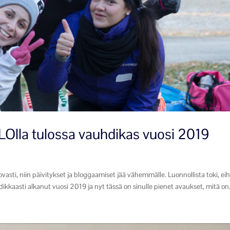
LOlla tulossa vauhdikas vuosi 2019
vasti, niin päivitykset ja bloggaamiset jää vähemmälle. Luonnollista toki, ei
ikkaasti alkanut vuosi 2019 ja nyt tässä on sinulle pienet avaukset, mitä on.