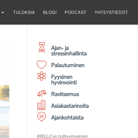
TULOKSIA
BLOGI
PODCAST
YHTEYSTIEDOT

Ajan- ja
stressinhallinta

Palautuminen

Fyysinen
hyvinvointi

Ravitsemus

Asiakastarinoita

Ajankohtaista
IWELLO on työhyvinvoinnin