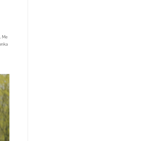
. Me
jonka