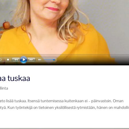
aa tuskaa
llinta
ieto lisää tuskaa. Itsensä tuntemisessa kuitenkaan ei – päinvastoin. Oman
ötyä. Kun työntekijä on tietoinen yksilöllisestä rytmistään, hänen on mahdollis