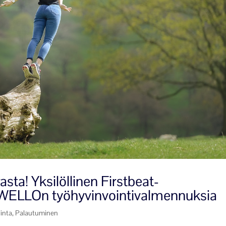
asta! Yksilöllinen Firstbeat-
 IWELLOn työhyvinvointivalmennuksia
linta
,
Palautuminen