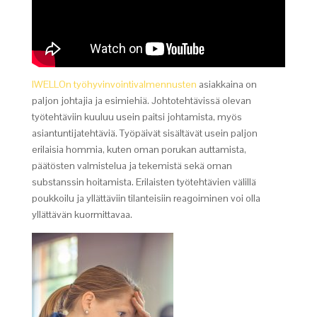
IWELLOn työhyvinvointivalmennusten
asiakkaina on
paljon johtajia ja esimiehiä. Johtotehtävissä olevan
työtehtäviin kuuluu usein paitsi johtamista, myös
asiantuntijatehtäviä. Työpäivät sisältävät usein paljon
erilaisia hommia, kuten oman porukan auttamista,
päätösten valmistelua ja tekemistä sekä oman
substanssin hoitamista. Erilaisten työtehtävien välillä
poukkoilu ja yllättäviin tilanteisiin reagoiminen voi olla
yllättävän kuormittavaa.