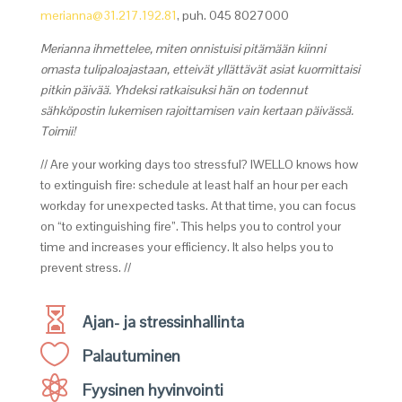
merianna@31.217.192.81
, puh. 045 8027000
Merianna ihmettelee, miten onnistuisi pitämään kiinni
omasta tulipaloajastaan, etteivät yllättävät asiat kuormittaisi
pitkin päivää. Yhdeksi ratkaisuksi hän on todennut
sähköpostin lukemisen rajoittamisen vain kertaan päivässä.
Toimii!
// Are your working days too stressful? IWELLO knows how
to extinguish fire: schedule at least half an hour per each
workday for unexpected tasks. At that time, you can focus
on “to extinguishing fire”. This helps you to control your
time and increases your efficiency. It also helps you to
prevent stress. //

Ajan- ja stressinhallinta

Palautuminen

Fyysinen hyvinvointi