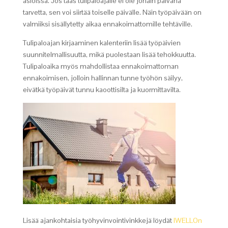
asioissa. Jos taas tulipaloajalle ei ole jonain päivänä
tarvetta, sen voi siirtää toiselle päivälle. Näin työpäivään on
valmiiksi sisällytetty aikaa ennakoimattomille tehtäville.
Tulipaloajan kirjaaminen kalenteriin lisää työpäivien
suunnitelmallisuutta, mikä puolestaan lisää tehokkuutta.
Tulipaloaika myös mahdollistaa ennakoimattoman
ennakoimisen, jolloin hallinnan tunne työhön säilyy,
eivätkä työpäivät tunnu kaoottisilta ja kuormittavilta.
Lisää ajankohtaisia työhyvinvointivinkkejä löydät
IWELLOn