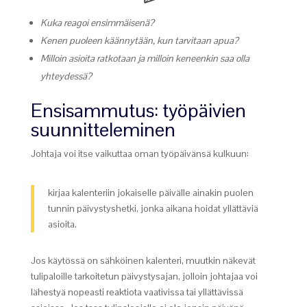
Kuka reagoi ensimmäisenä?
Kenen puoleen käännytään, kun tarvitaan apua?
Milloin asioita ratkotaan ja milloin keneenkin saa olla
yhteydessä?
Ensisammutus: työpäivien
suunnitteleminen
Johtaja voi itse vaikuttaa oman työpäivänsä kulkuun:
kirjaa kalenteriin jokaiselle päivälle ainakin puolen
tunnin päivystyshetki, jonka aikana hoidat yllättäviä
asioita.
Jos käytössä on sähköinen kalenteri, muutkin näkevät
tulipaloille tarkoitetun päivystysajan, jolloin johtajaa voi
lähestyä nopeasti reaktiota vaativissa tai yllättävissä