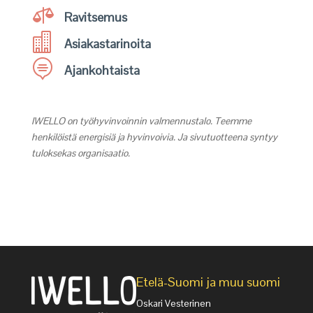

Ravitsemus

Asiakastarinoita

Ajankohtaista
IWELLO on työhyvinvoinnin valmennustalo. Teemme
henkilöistä energisiä ja hyvinvoivia. Ja sivutuotteena syntyy
tuloksekas organisaatio.
Etelä-Suomi ja muu suomi
Oskari Vesterinen