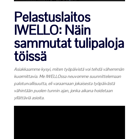
Pelastuslaitos
IWELLO: Näin
sammutat tulipaloja
töissä
Asiakkaamme kysyi, miten työpäivistä voi tehdä vähemmän
kuormittavia. Me IWELLOssa neuvomme suunnittelemaan
paloturvallisuutta, eli varaamaan jokaisesta työpäivästä
vähintään puolen tunnin ajan, jonka aikana hoidetaan
yllättäviä asioita.