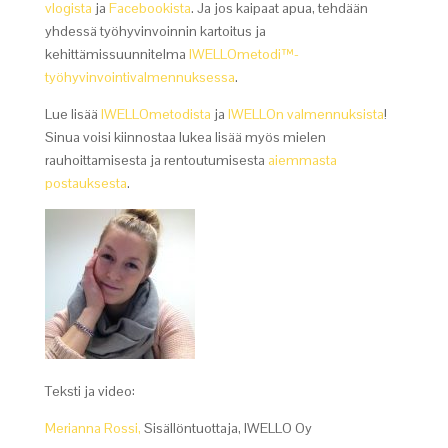
vlogista
ja
Facebookista
. Ja jos kaipaat apua, tehdään
yhdessä työhyvinvoinnin kartoitus ja
kehittämissuunnitelma
IWELLOmetodi™-
työhyvinvointivalmennuksessa
.
Lue lisää
IWELLOmetodista
ja
IWELLOn valmennuksista
!
Sinua voisi kiinnostaa lukea lisää myös mielen
rauhoittamisesta ja rentoutumisesta
aiemmasta
postauksesta
.
Teksti ja video:
Merianna Rossi,
Sisällöntuottaja, IWELLO Oy