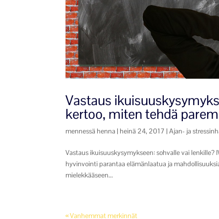
Vastaus ikuisuuskysymykse
kertoo, miten tehdä paremp
mennessä
henna
|
heinä 24, 2017
|
Ajan- ja stressinh
Vastaus ikuisuuskysymykseen: sohvalle vai lenkille?
hyvinvointi parantaa elämänlaatua ja mahdollisuuksia
mielekkääseen...
« Vanhemmat merkinnät