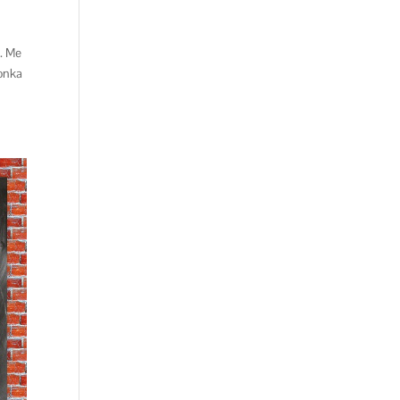
. Me
jonka