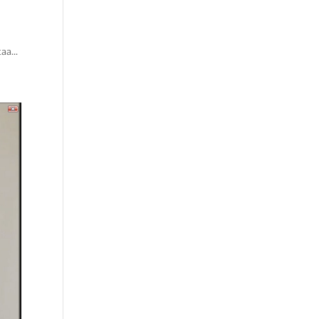
aa...