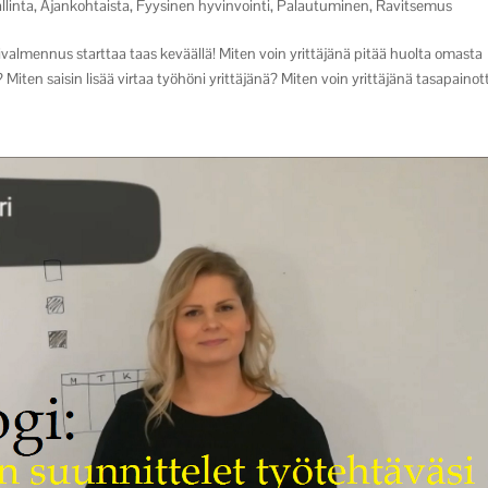
llinta
,
Ajankohtaista
,
Fyysinen hyvinvointi
,
Palautuminen
,
Ravitsemus
valmennus starttaa taas keväällä! Miten voin yrittäjänä pitää huolta omasta
Miten saisin lisää virtaa työhöni yrittäjänä? Miten voin yrittäjänä tasapainott