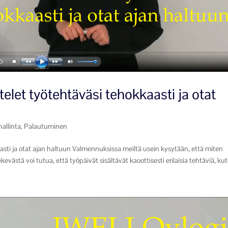
elet työtehtäväsi tehokkaasti ja otat
hallinta
,
Palautuminen
sti ja otat ajan haltuun Valmennuksissa meiltä usein kysytään, että miten
kevästä voi tutua, että työpäivät sisältävät kaoottisesti erilaisia tehtäviä, kut