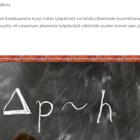
allinta
issä Asiakkaamme kysyi, miten työpäivistä voi tehdä vähemmän kuormittavia
tta, eli varaamaan jokaisesta työpäivästä vähintään puolen tunnin ajan, 