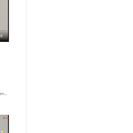
en...