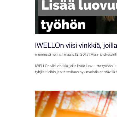
IWELLOn viisi vinkkiä, joill
mennessä
henna
|
maalis 12, 2018
|
Ajan- ja stressinh
IWELLOn viisi vinkkiä, joilla lisäät luovuutta työhö
tyhjiin tiloihin ja sitä ravitaan hyvinvointia edistävill