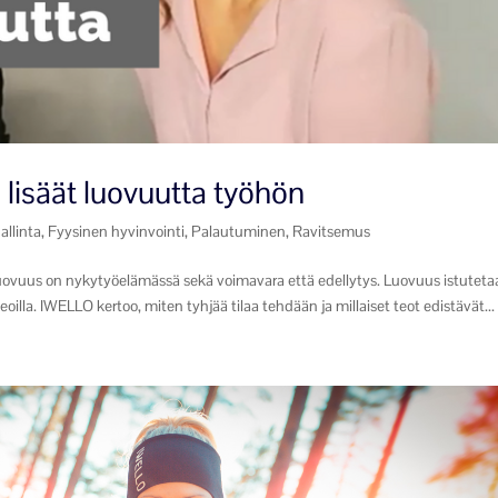
a lisäät luovuutta työhön
allinta
,
Fyysinen hyvinvointi
,
Palautuminen
,
Ravitsemus
n Luovuus on nykytyöelämässä sekä voimavara että edellytys. Luovuus istutet
ä teoilla. IWELLO kertoo, miten tyhjää tilaa tehdään ja millaiset teot edistävät...