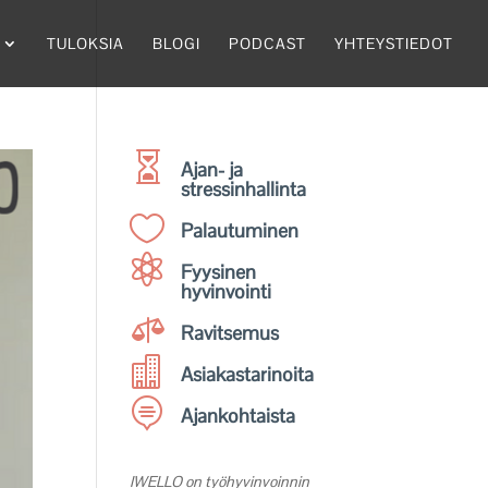
TULOKSIA
BLOGI
PODCAST
YHTEYSTIEDOT

Ajan- ja
stressinhallinta

Palautuminen

Fyysinen
hyvinvointi

Ravitsemus

Asiakastarinoita

Ajankohtaista
IWELLO on työhyvinvoinnin