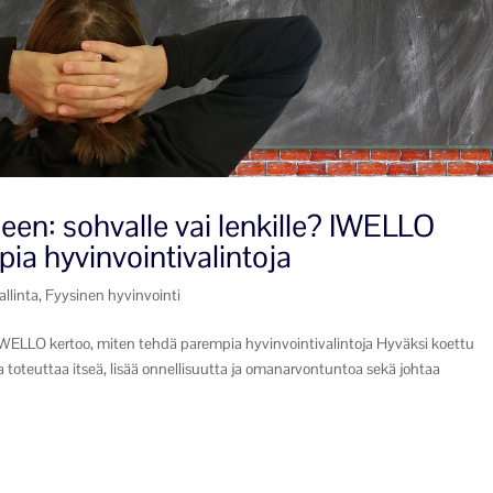
en: sohvalle vai lenkille? IWELLO
ia hyvinvointivalintoja
allinta
,
Fyysinen hyvinvointi
 IWELLO kertoo, miten tehdä parempia hyvinvointivalintoja Hyväksi koettu
 toteuttaa itseä, lisää onnellisuutta ja omanarvontuntoa sekä johtaa