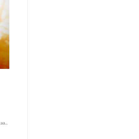
aa...