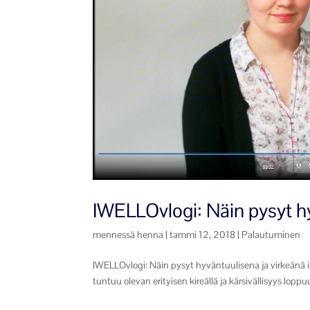
IWELLOvlogi: Näin pysyt hy
mennessä
henna
|
tammi 12, 2018
|
Palautuminen
IWELLOvlogi: Näin pysyt hyväntuulisena ja virkeänä ilt
tuntuu olevan erityisen kireällä ja kärsivällisyys lop