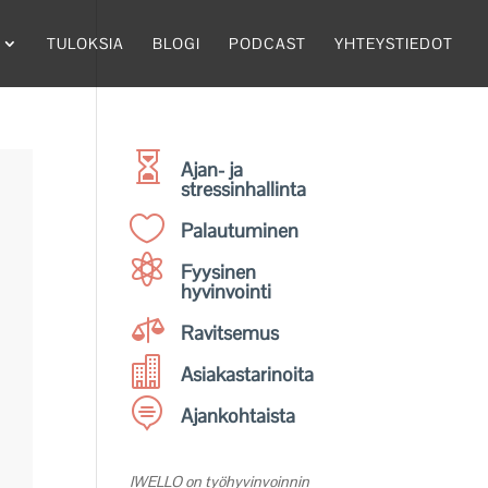
TULOKSIA
BLOGI
PODCAST
YHTEYSTIEDOT

Ajan- ja
stressinhallinta

Palautuminen

Fyysinen
hyvinvointi

Ravitsemus

Asiakastarinoita

Ajankohtaista
IWELLO on työhyvinvoinnin