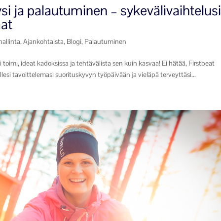
si ja palautuminen – sykevälivaihtelus
at
hallinta
,
Ajankohtaista
,
Blogi
,
Palautuminen
oimi, ideat kadoksissa ja tehtävälista sen kuin kasvaa! Ei hätää, Firstbeat
llesi tavoittelemasi suorituskyvyn työpäivään ja vieläpä terveyttäsi...