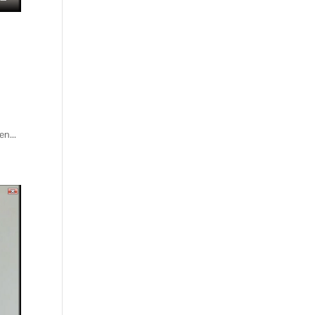
en...