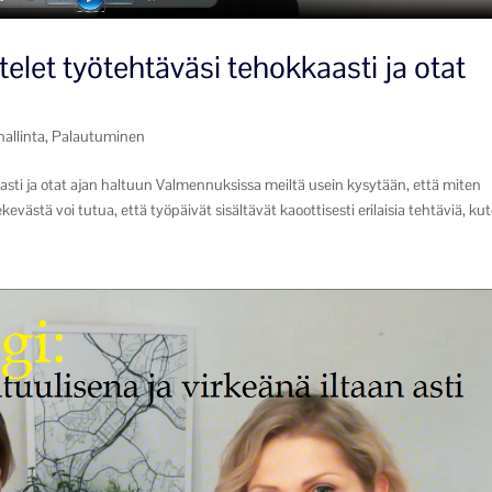
elet työtehtäväsi tehokkaasti ja otat
hallinta
,
Palautuminen
sti ja otat ajan haltuun Valmennuksissa meiltä usein kysytään, että miten
kevästä voi tutua, että työpäivät sisältävät kaoottisesti erilaisia tehtäviä, kut