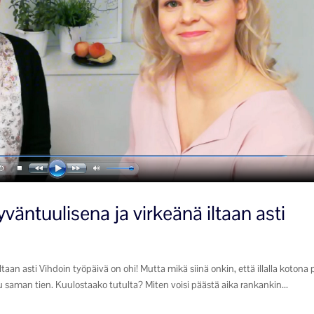
väntuulisena ja virkeänä iltaan asti
aan asti Vihdoin työpäivä on ohi! Mutta mikä siinä onkin, että illalla kotona
puu saman tien. Kuulostaako tutulta? Miten voisi päästä aika rankankin...