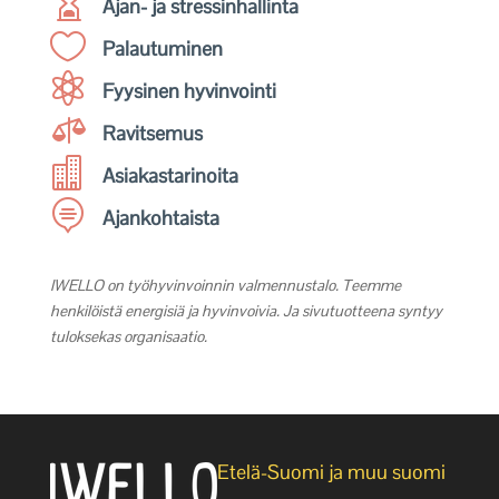

Ajan- ja stressinhallinta

Palautuminen

Fyysinen hyvinvointi

Ravitsemus

Asiakastarinoita

Ajankohtaista
IWELLO on työhyvinvoinnin valmennustalo. Teemme
henkilöistä energisiä ja hyvinvoivia. Ja sivutuotteena syntyy
tuloksekas organisaatio.
Etelä-Suomi ja muu suomi