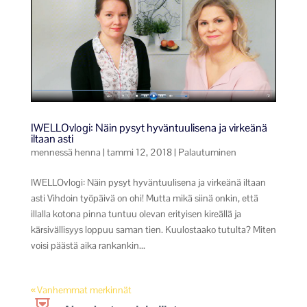
IWELLOvlogi: Näin pysyt hyväntuulisena ja virkeänä
iltaan asti
mennessä
henna
|
tammi 12, 2018
|
Palautuminen
IWELLOvlogi: Näin pysyt hyväntuulisena ja virkeänä iltaan
asti Vihdoin työpäivä on ohi! Mutta mikä siinä onkin, että
illalla kotona pinna tuntuu olevan erityisen kireällä ja
kärsivällisyys loppuu saman tien. Kuulostaako tutulta? Miten
voisi päästä aika rankankin...
« Vanhemmat merkinnät