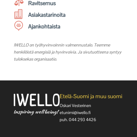

Ravitsemus

Asiakastarinoita

Ajankohtaista
IWELLO on työhyvinvoinnin valmennustalo. Teemme
henkilöistä energisiä ja hyvinvoivia. Ja sivutuotteena syntyy
tuloksekas organisaatio.
Etelä-Suomi ja muu suomi
Oskari Vesterinen
etunimi@iwello.fi
puh. 044 293 4426