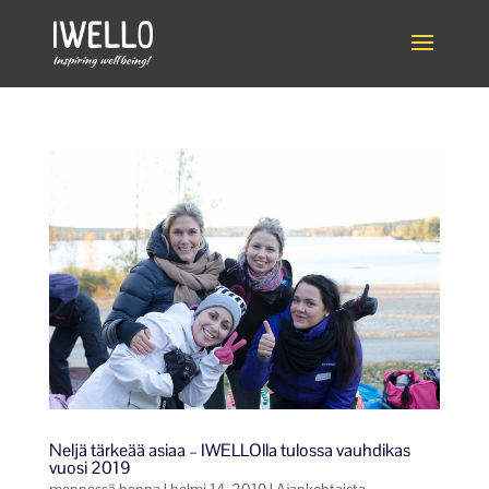
Neljä tärkeää asiaa – IWELLOlla tulossa vauhdikas
vuosi 2019
mennessä
henna
|
helmi 14, 2019
|
Ajankohtaista