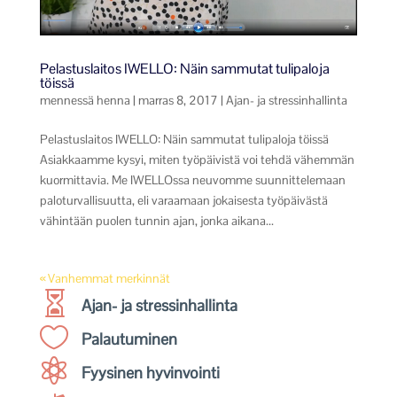
Pelastuslaitos IWELLO: Näin sammutat tulipaloja
töissä
mennessä
henna
|
marras 8, 2017
|
Ajan- ja stressinhallinta
Pelastuslaitos IWELLO: Näin sammutat tulipaloja töissä
Asiakkaamme kysyi, miten työpäivistä voi tehdä vähemmän
kuormittavia. Me IWELLOssa neuvomme suunnittelemaan
paloturvallisuutta, eli varaamaan jokaisesta työpäivästä
vähintään puolen tunnin ajan, jonka aikana...
« Vanhemmat merkinnät

Ajan- ja stressinhallinta

Palautuminen

Fyysinen hyvinvointi