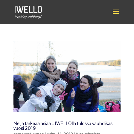
Neljä tärkeää asiaa – IWELLOlla tulossa vauhdikas
vuosi 2019
mennessä
henna
|
helmi 14, 2019
|
Ajankohtaista