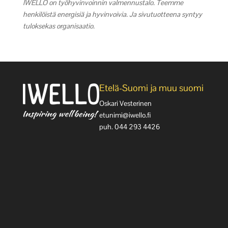
IWELLO on työhyvinvoinnin valmennustalo. Teemme
henkilöistä energisiä ja hyvinvoivia. Ja sivutuotteena syntyy
tuloksekas organisaatio.
Etelä-Suomi ja muu suomi
Oskari Vesterinen
etunimi@iwello.fi
puh. 044 293 4426