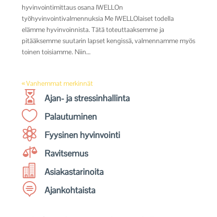
hyvinvointimittaus osana IWELLOn
työhyvinvointivalmennuksia Me IWELLOlaiset todella
elämme hyvinvoinnista. Tätä toteuttaaksemme ja
pitääksemme suutarin lapset kengissä, valmennamme myös
toinen toisiamme. Niin...
« Vanhemmat merkinnät

Ajan- ja stressinhallinta

Palautuminen

Fyysinen hyvinvointi

Ravitsemus

Asiakastarinoita

Ajankohtaista