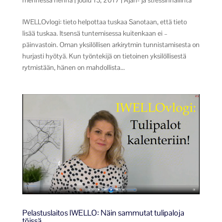
mennessä
henna
|
joulu 15, 2017
|
Ajan- ja stressinhallinta
IWELLOvlogi: tieto helpottaa tuskaa Sanotaan, että tieto
lisää tuskaa. Itsensä tuntemisessa kuitenkaan ei –
päinvastoin. Oman yksilöllisen arkirytmin tunnistamisesta on
hurjasti hyötyä. Kun työntekijä on tietoinen yksilöllisestä
rytmistään, hänen on mahdollista...
Pelastuslaitos IWELLO: Näin sammutat tulipaloja
töissä