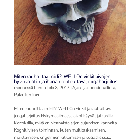
Miten rauhoittaa mieli? IWELLOn vinkit aivojen
hyvinvointiin ja ihanan rentouttava joogaharjoitus
mennessä
henna
|
elo 3, 2017
|
Ajan- ja stressinhallinta
,
Palautuminen
Miten rauhoittaa mieli? IWELLOn vinkit ja rauhoittava
joogaharjoitus Nykymaailmassa aivot käyvät jatkuvilla
kierroksilla, mikä on olennaista arjen sujumisen kannalta.
Kognitiivisen toiminnan, kuten multitaskaamisen,
muistamisen, ongelmien ratkomisen ja sosiaalisissa...